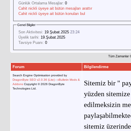
Günlük Ortalama Mesajlar:
0
Cahit nickli üyeye ait bütün mesajları arattır
Cahit nickli üyeye ait bütün konuları bul
Genel Bilgiler
Son Aktivitesi:
19.Şubat.2025
23:24
Üyelik tarihi:
19.Şubat.2025
Tavsiye Puanı:
0
Tüm Zamanlar 
Forum
Bilgilendirme
Search Engine Optimisation provided by
DragonByte SEO v2.0.36 (Lite)
-
vBulletin Mods &
Sitemiz bir " pay
Addons
Copyright © 2026 DragonByte
Technologies Ltd.
yüzden sitemize 
edilmeksizin me
paylaşabilmekted
sitemiz üzerinde