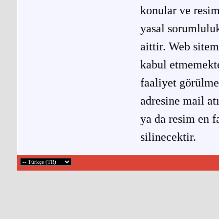
konular ve resi
yasal sorumluluk
aittir. Web site
kabul etmemekted
faaliyet görülm
adresine mail at
ya da resim en f
silinecektir.