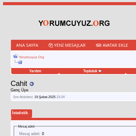
ANA SAYFA
YENI MESAJLAR
AVATAR EKLE
Yorumcuyuz.Org
Yardım
Topluluk
weet hilesi
Cahit
Genç Üye
Son Aktivitesi:
19.Şubat.2025
23:24
İstatistik
Mesaj adeti
Mesaj adeti:
0