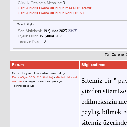
Günlük Ortalama Mesajlar:
0
Can54 nickli üyeye ait bütün mesajları arattır
Can54 nickli üyeye ait bütün konuları bul
Genel Bilgiler
Son Aktivitesi:
19.Şubat.2025
23:25
Üyelik tarihi:
19.Şubat.2025
Tavsiye Puanı:
0
Tüm Zamanlar 
Forum
Bilgilendirme
Search Engine Optimisation provided by
DragonByte SEO v2.0.36 (Lite)
-
vBulletin Mods &
Sitemiz bir " pay
Addons
Copyright © 2026 DragonByte
Technologies Ltd.
yüzden sitemize 
edilmeksizin me
paylaşabilmekted
sitemiz üzerinde