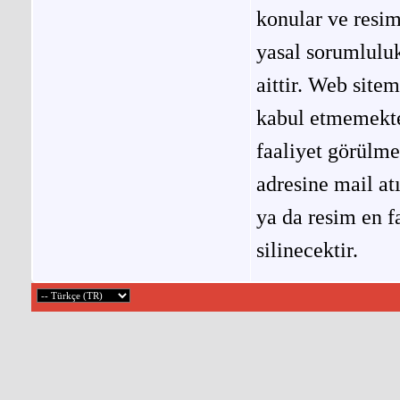
konular ve resi
yasal sorumluluk
aittir. Web site
kabul etmemekted
faaliyet görülm
adresine mail at
ya da resim en f
silinecektir.