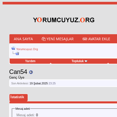
ANA SAYFA
YENI MESAJLAR
AVATAR EKLE
Yorumcuyuz.Org
Yardım
Topluluk
weet hilesi
Can54
Genç Üye
Son Aktivitesi:
19.Şubat.2025
23:25
İstatistik
Mesaj adeti
Mesaj adeti:
0