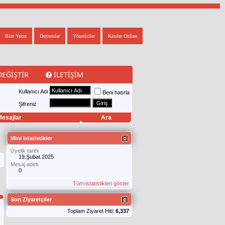
Bize Yazın
Duyurular
Yöneticiler
Kimler Online
DEĞIŞTIR
İLETIŞIM
Kullanıcı Adı
Beni hatırla
Şifreniz
esajlar
Ara
Mini Istatistikler
Üyelik tarihi
19.Şubat.2025
Mesaj adeti
0
Tüm istatistikleri göster
Son Ziyaretçiler
Toplam Ziyaret Hiti:
6,337