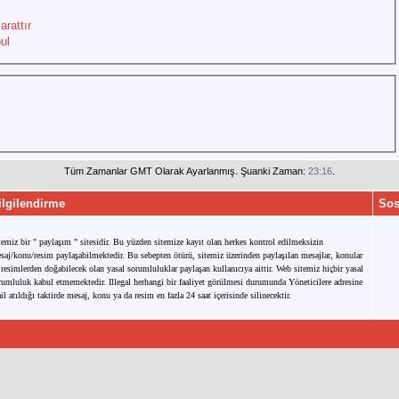
arattır
ul
Tüm Zamanlar GMT Olarak Ayarlanmış. Şuanki Zaman:
23:16
.
ilgilendirme
Sos
temiz bir " paylaşım " sitesidir. Bu yüzden sitemize kayıt olan herkes kontrol edilmeksizin
saj/konu/resim paylaşabilmektedir. Bu sebepten ötürü, sitemiz üzerinden paylaşılan mesajlar, konular
 resimlerden doğabilecek olan yasal sorumluluklar paylaşan kullanıcıya aittir. Web sitemiz hiçbir yasal
rumluluk kabul etmemektedir. Illegal herhangi bir faaliyet görülmesi durumunda Yöneticilere adresine
il atıldığı taktirde mesaj, konu ya da resim en fazla 24 saat içerisinde silinecektir.