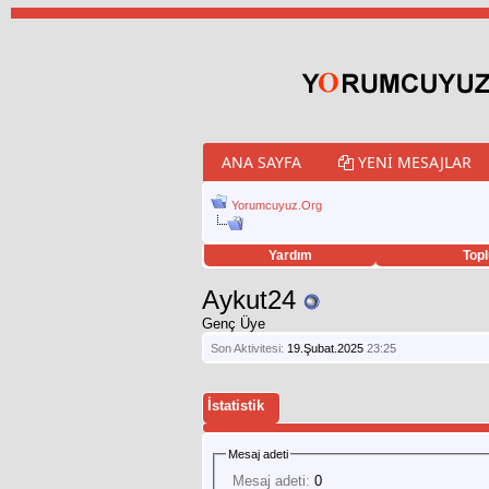
ANA SAYFA
YENI MESAJLAR
Yorumcuyuz.Org
Yardım
Topl
porno izle
twitter retweet hilesi
Aykut24
Genç Üye
Son Aktivitesi:
19.Şubat.2025
23:25
İstatistik
Mesaj adeti
Mesaj adeti:
0