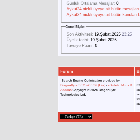
Günlük Ortalama Mesajlar:
0
Aykut24 nickli üyeye ait bütün mesajları 
Aykut24 nickli üyeye ait bütün konuları b
Genel Bilgiler
Son Aktivitesi:
19.Şubat.2025
23:25
Üyelik tarihi:
19.Şubat.2025
Tavsiye Puanı:
0
Forum
B
Search Engine Optimisation provided by
Si
DragonByte SEO v2.0.36 (Lite)
-
vBulletin Mods &
me
Addons
Copyright © 2026 DragonByte
ve
Technologies Ltd.
so
ma