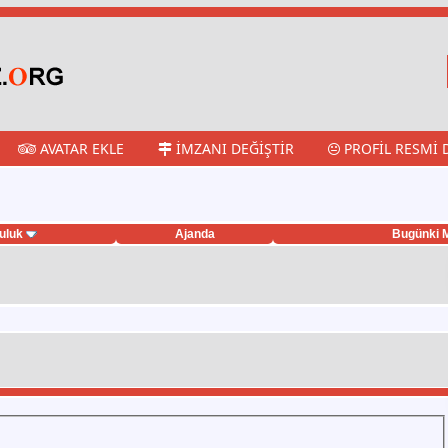
AVATAR EKLE
İMZANI DEĞIŞTIR
PROFIL RESMI 
uluk
Ajanda
Bugünki M