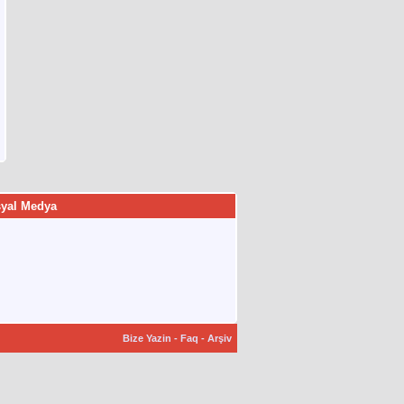
yal Medya
Bize Yazin
-
Faq
-
Arşiv