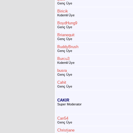
Genç Üye
Biricik
Kıdemli Üye
BoydHung9
Genç Üye
Brianequit
Genç Üye
BuddyBrush
Genç Üye
Burcu3
Kıdemli Üye
busra
Genç Üye
Cahit
Genç Üye
CAKIR
Super Moderator
Can54
Genç Üye
Christiane