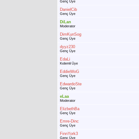
Genç Üye
DanielCib
Genç Üye
DiLan
Moderator
DimKunSog
Genç Üye
dyyz230
Genç Üye
EdaLi
Kıdemli Üye
EddieWoG
Genç Üye
EdwardoSte
Genç Üye
eLaa
Moderator
ElizbethBa
Genç Üye
Emre-Dinc
Genç Üye
FinnYork3
Genç Üye