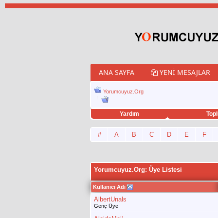
ANA SAYFA
YENI MESAJLAR
Yorumcuyuz.Org
Yardım
Topl
porno izle
twitter retweet hilesi
#
A
B
C
D
E
F
Yorumcuyuz.Org: Üye Listesi
Kullanıcı Adı
AlbertUnals
Genç Üye