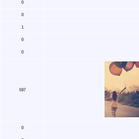
0
0
1
0
0
597
0