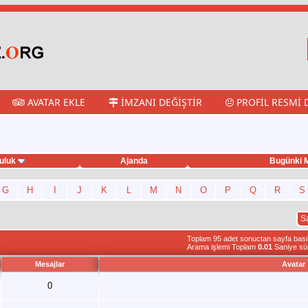
AVATAR EKLE
İMZANI DEĞIŞTIR
PROFIL RESMI 
uluk
Ajanda
Bugünki M
G
H
I
J
K
L
M
N
O
P
Q
R
S
S
Toplam 95 adet sonuctan sayfa basi 1
Arama işlemi Toplam
0.01
Saniye sü
Mesajlar
Avatar
0