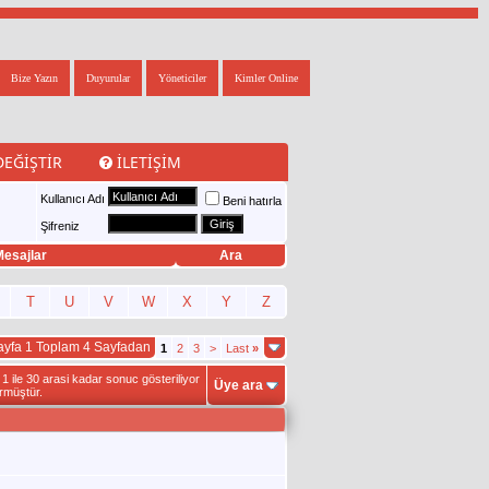
Bize Yazın
Duyurular
Yöneticiler
Kimler Online
DEĞIŞTIR
İLETIŞIM
Kullanıcı Adı
Beni hatırla
Şifreniz
esajlar
Ara
T
U
V
W
X
Y
Z
ayfa 1 Toplam 4 Sayfadan
1
2
3
>
Last
»
 ile 30 arasi kadar sonuc gösteriliyor
Üye ara
rmüştür.