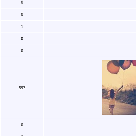
0
0
1
0
0
597
0