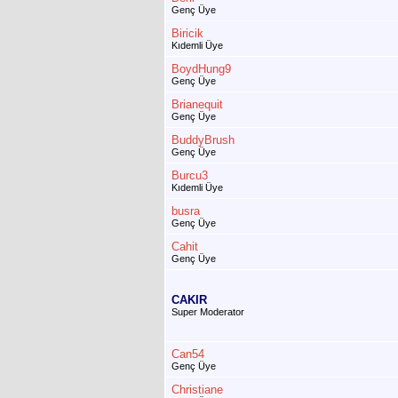
Genç Üye
Biricik
Kıdemli Üye
BoydHung9
Genç Üye
Brianequit
Genç Üye
BuddyBrush
Genç Üye
Burcu3
Kıdemli Üye
busra
Genç Üye
Cahit
Genç Üye
CAKIR
Super Moderator
Can54
Genç Üye
Christiane