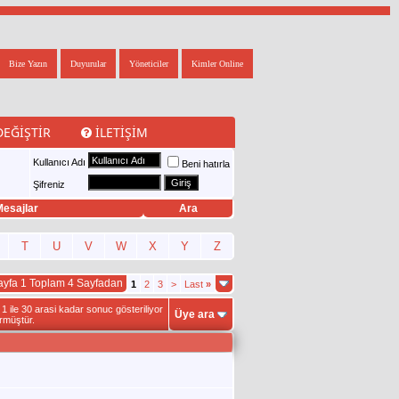
Bize Yazın
Duyurular
Yöneticiler
Kimler Online
DEĞIŞTIR
İLETIŞIM
Kullanıcı Adı
Beni hatırla
Şifreniz
esajlar
Ara
T
U
V
W
X
Y
Z
ayfa 1 Toplam 4 Sayfadan
1
2
3
>
Last
»
 ile 30 arasi kadar sonuc gösteriliyor
Üye ara
rmüştür.