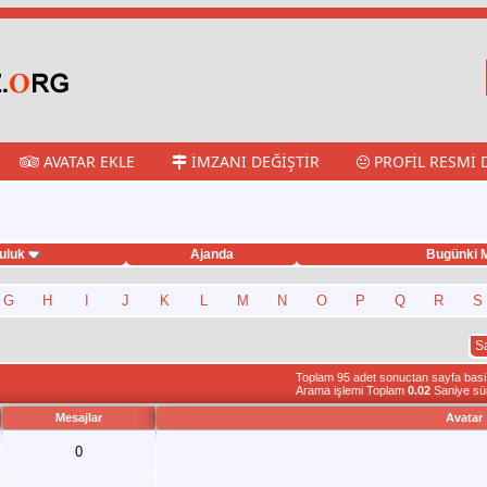
AVATAR EKLE
İMZANI DEĞIŞTIR
PROFIL RESMI 
uluk
Ajanda
Bugünki M
G
H
I
J
K
L
M
N
O
P
Q
R
S
S
Toplam 95 adet sonuctan sayfa basi 1
Arama işlemi Toplam
0.02
Saniye sü
Mesajlar
Avatar
0