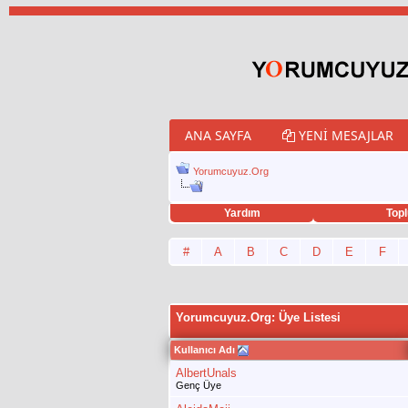
ANA SAYFA
YENI MESAJLAR
Yorumcuyuz.Org
Yardım
Topl
porno izle
twitter retweet hilesi
#
A
B
C
D
E
F
Yorumcuyuz.Org: Üye Listesi
Kullanıcı Adı
AlbertUnals
Genç Üye