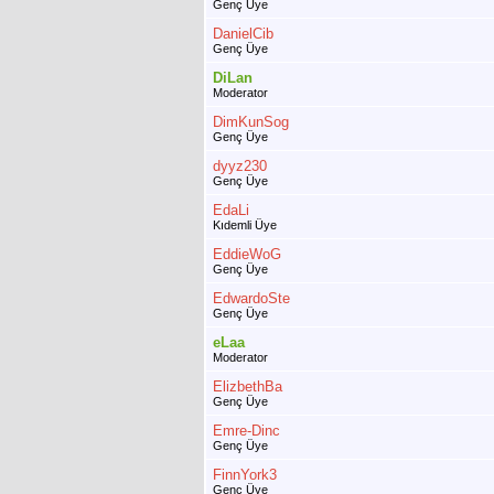
Genç Üye
DanielCib
Genç Üye
DiLan
Moderator
DimKunSog
Genç Üye
dyyz230
Genç Üye
EdaLi
Kıdemli Üye
EddieWoG
Genç Üye
EdwardoSte
Genç Üye
eLaa
Moderator
ElizbethBa
Genç Üye
Emre-Dinc
Genç Üye
FinnYork3
Genç Üye