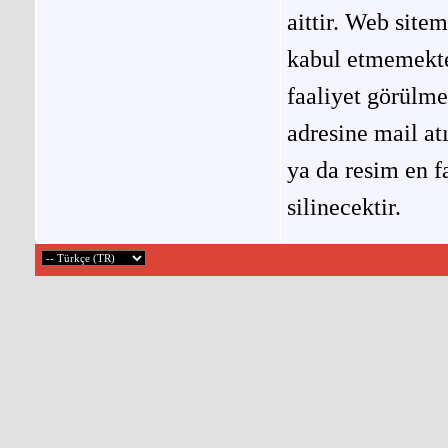
aittir. Web site
kabul etmemekted
faaliyet görülm
adresine mail at
ya da resim en f
silinecektir.