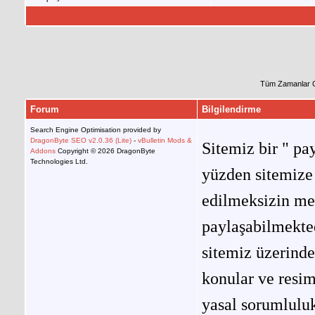
Tüm Zamanlar 
Forum
Bilgilendirme
Search Engine Optimisation provided by
DragonByte SEO v2.0.36 (Lite)
-
vBulletin Mods &
Sitemiz bir " pay
Addons
Copyright © 2026 DragonByte
Technologies Ltd.
yüzden sitemize 
edilmeksizin me
paylaşabilmekted
sitemiz üzerinde
konular ve resi
yasal sorumluluk