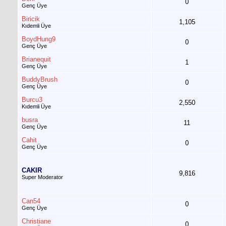
0
Genç Üye
Biricik
1,105
Kıdemli Üye
BoydHung9
0
Genç Üye
Brianequit
1
Genç Üye
BuddyBrush
0
Genç Üye
Burcu3
2,550
Kıdemli Üye
busra
11
Genç Üye
Cahit
0
Genç Üye
CAKIR
9,816
Super Moderator
Can54
0
Genç Üye
Christiane
0