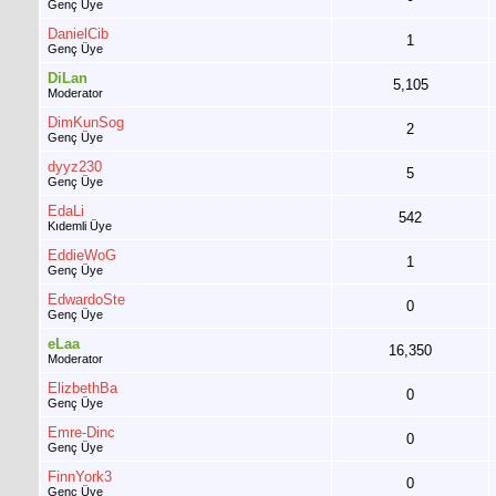
Genç Üye
DanielCib
1
Genç Üye
DiLan
5,105
Moderator
DimKunSog
2
Genç Üye
dyyz230
5
Genç Üye
EdaLi
542
Kıdemli Üye
EddieWoG
1
Genç Üye
EdwardoSte
0
Genç Üye
eLaa
16,350
Moderator
ElizbethBa
0
Genç Üye
Emre-Dinc
0
Genç Üye
FinnYork3
0
Genç Üye