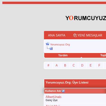
ANA SAYFA
YENI MESAJLAR
Yorumcuyuz.Org
Yardım
Topl
porno izle
twitter retweet hilesi
#
A
B
C
D
E
F
Yorumcuyuz.Org: Üye Listesi
Kullanıcı Adı
AlbertUnals
Genç Üye