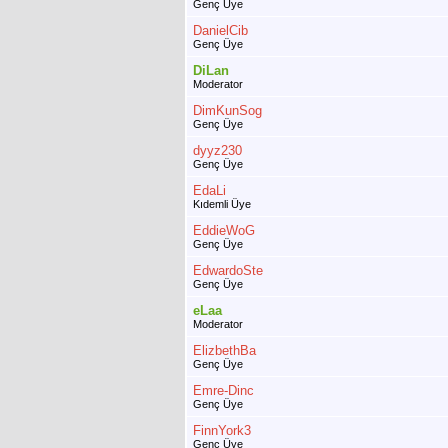
Genç Üye
DanielCib
Genç Üye
DiLan
Moderator
DimKunSog
Genç Üye
dyyz230
Genç Üye
EdaLi
Kıdemli Üye
EddieWoG
Genç Üye
EdwardoSte
Genç Üye
eLaa
Moderator
ElizbethBa
Genç Üye
Emre-Dinc
Genç Üye
FinnYork3
Genç Üye