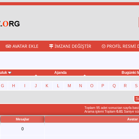
AVATAR EKLE
İMZANI DEĞIŞTIR
PROFIL RESMI 
uluk
Ajanda
Bugünki M
G
H
I
J
K
L
M
N
O
P
Q
R
S
S
Toplam 95 adet sonuctan sayfa basi 1
Arama işlemi Toplam
0.01
Saniye sü
Mesajlar
Avatar
0