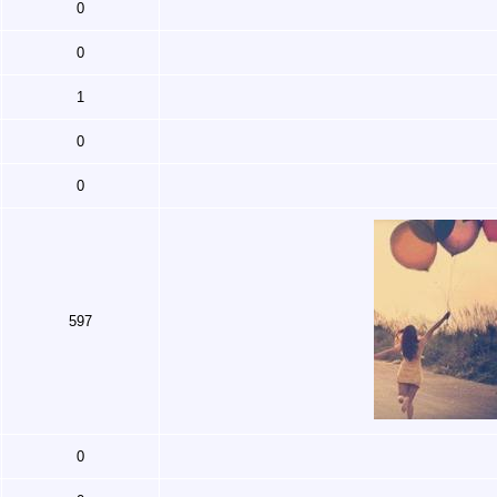
0
0
1
0
0
597
0