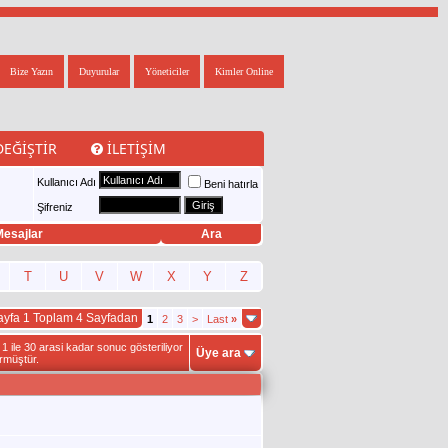
Bize Yazın
Duyurular
Yöneticiler
Kimler Online
DEĞIŞTIR
İLETIŞIM
Kullanıcı Adı
Beni hatırla
Şifreniz
esajlar
Ara
T
U
V
W
X
Y
Z
ayfa 1 Toplam 4 Sayfadan
1
2
3
>
Last
»
 ile 30 arasi kadar sonuc gösteriliyor
Üye ara
rmüştür.