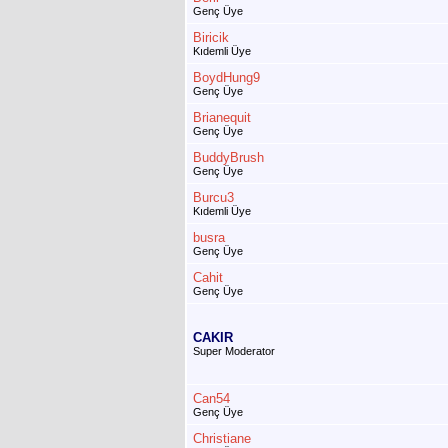
Genç Üye
Biricik
Kıdemli Üye
BoydHung9
Genç Üye
Brianequit
Genç Üye
BuddyBrush
Genç Üye
Burcu3
Kıdemli Üye
busra
Genç Üye
Cahit
Genç Üye
CAKIR
Super Moderator
Can54
Genç Üye
Christiane