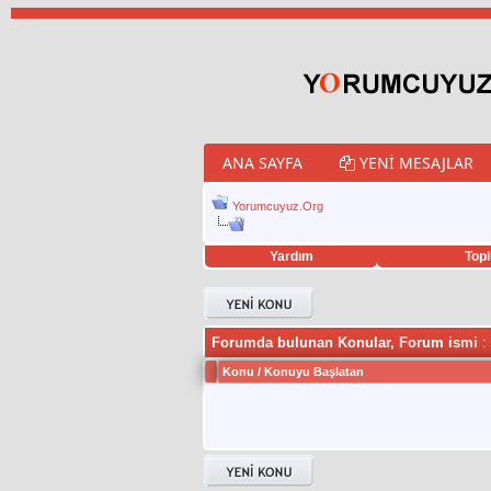
ANA SAYFA
YENI MESAJLAR
Yorumcuyuz.Org
Yardım
Topl
porno izle
twitter retweet hilesi
Forumda bulunan Konular, Forum ismi
:
Konu
/
Konuyu Başlatan