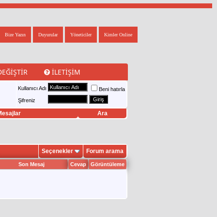
Bize Yazın
Duyurular
Yöneticiler
Kimler Online
DEĞIŞTIR
İLETIŞIM
Kullanıcı Adı
Beni hatırla
Şifreniz
esajlar
Ara
Seçenekler
Forum arama
Son Mesaj
Cevap
Görüntüleme