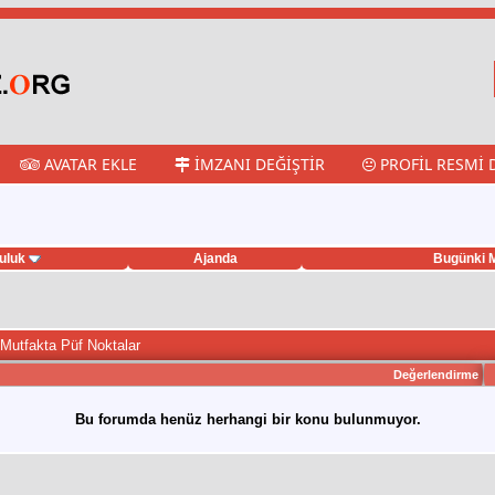
AVATAR EKLE
İMZANI DEĞIŞTIR
PROFIL RESMI 
uluk
Ajanda
Bugünki M
 Mutfakta Püf Noktalar
Değerlendirme
Bu forumda henüz herhangi bir konu bulunmuyor.