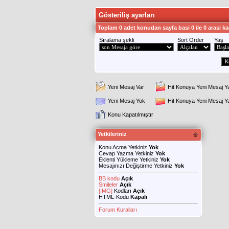
Gösteriliş ayarları
Toplam 0 adet konudan sayfa basi 0 ile 0 arasi ka
Sıralama şekli
Sort Order
Yaş
Yeni Mesaj Var
Hit Konuya Yeni Mesaj Y
Yeni Mesaj Yok
Hit Konuya Yeni Mesaj 
Konu Kapatılmıştır
Yetkileriniz
Konu Acma Yetkiniz
Yok
Cevap Yazma Yetkiniz
Yok
Eklenti Yükleme Yetkiniz
Yok
Mesajınızı Değiştirme Yetkiniz
Yok
BB kodu
Açık
Smileler
Açık
[IMG]
Kodları
Açık
HTML-Kodu
Kapalı
Forum Kuralları