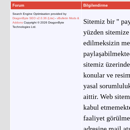
Forum
Bilgilendirme
Search Engine Optimisation provided by
DragonByte SEO v2.0.36 (Lite)
-
vBulletin Mods &
Sitemiz bir " pay
Addons
Copyright © 2026 DragonByte
Technologies Ltd.
yüzden sitemize 
edilmeksizin me
paylaşabilmekted
sitemiz üzerinde
konular ve resi
yasal sorumluluk
aittir. Web site
kabul etmemekted
faaliyet görülm
adresine mail at