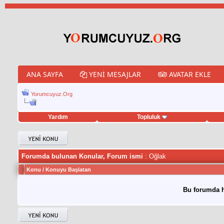
ANA SAYFA
YENI MESAJLAR
AVATAR EKLE
Yorumcuyuz.Org
Yardım
Topluluk
et hilesi
Forumda bulunan Konular, Forum ismi
: Oğlak
Konu
/
Konuyu Başlatan
Bu forumda h