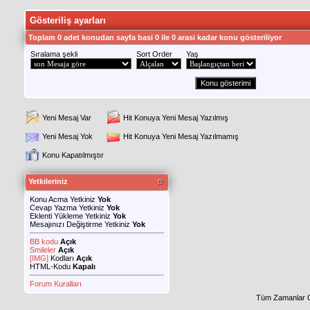
Gösteriliş ayarları
Toplam 0 adet konudan sayfa basi 0 ile 0 arasi kadar konu gösteriliyor
Sıralama şekli
Sort Order
Yaş
Yeni Mesaj Var
Hit Konuya Yeni Mesaj Yazılmış
Yeni Mesaj Yok
Hit Konuya Yeni Mesaj Yazılmamış
Konu Kapatılmıştır
Yetkileriniz
Konu Acma Yetkiniz
Yok
Cevap Yazma Yetkiniz
Yok
Eklenti Yükleme Yetkiniz
Yok
Mesajınızı Değiştirme Yetkiniz
Yok
BB kodu
Açık
Smileler
Açık
[IMG]
Kodları
Açık
HTML-Kodu
Kapalı
Forum Kuralları
Tüm Zamanlar 