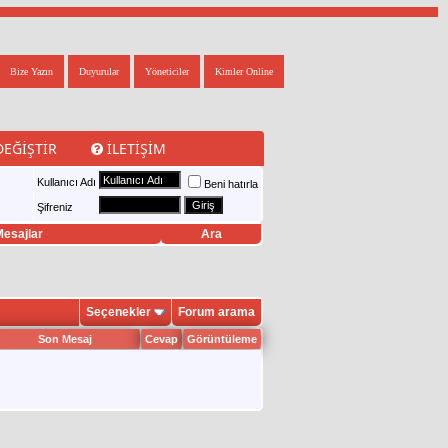
Bize Yazın
Duyurular
Yöneticiler
Kimler Online
DEĞIŞTIR
İLETIŞIM
Kullanıcı Adı
Beni hatırla
Şifreniz
esajlar
Ara
Seçenekler
Forum arama
Son Mesaj
Cevap
Görüntüleme