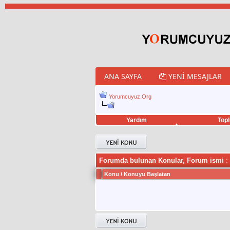
ANA SAYFA
YENI MESAJLAR
Yorumcuyuz.Org
Yardım
Topl
porno izle
twitter retweet hilesi
Forumda bulunan Konular, Forum ismi
: 
Konu
/
Konuyu Başlatan