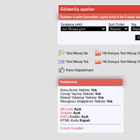
Gösteriliş ayarları
Toplam 0 adet konudan sayfa basi 0 ile 0 arasi ka
Sıralama şekli
Sort Order
Yaş
Yeni Mesaj Var
Hit Konuya Yeni Mesaj Y
Yeni Mesaj Yok
Hit Konuya Yeni Mesaj 
Konu Kapatılmıştır
Yetkileriniz
Konu Acma Yetkiniz
Yok
Cevap Yazma Yetkiniz
Yok
Eklenti Yükleme Yetkiniz
Yok
Mesajınızı Değiştirme Yetkiniz
Yok
BB kodu
Açık
Smileler
Açık
[IMG]
Kodları
Açık
HTML-Kodu
Kapalı
Forum Kuralları