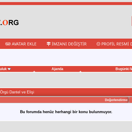
AVATAR EKLE
İMZANI DEĞIŞTIR
PROFIL RESMI 
uluk
Ajanda
Bugünki M
Örgü Dantel ve Elişi
Değerlendirme
Bu forumda henüz herhangi bir konu bulunmuyor.