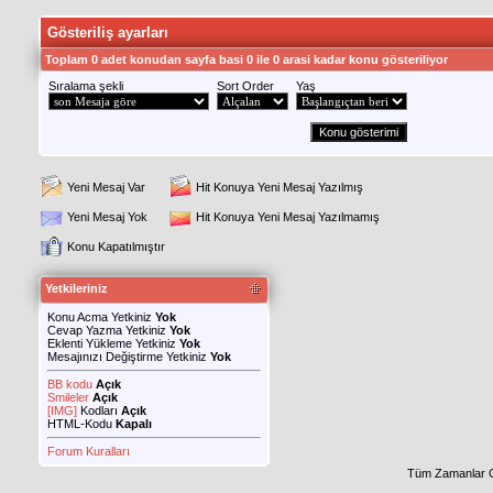
Gösteriliş ayarları
Toplam 0 adet konudan sayfa basi 0 ile 0 arasi kadar konu gösteriliyor
Sıralama şekli
Sort Order
Yaş
Yeni Mesaj Var
Hit Konuya Yeni Mesaj Yazılmış
Yeni Mesaj Yok
Hit Konuya Yeni Mesaj Yazılmamış
Konu Kapatılmıştır
Yetkileriniz
Konu Acma Yetkiniz
Yok
Cevap Yazma Yetkiniz
Yok
Eklenti Yükleme Yetkiniz
Yok
Mesajınızı Değiştirme Yetkiniz
Yok
BB kodu
Açık
Smileler
Açık
[IMG]
Kodları
Açık
HTML-Kodu
Kapalı
Forum Kuralları
Tüm Zamanlar 