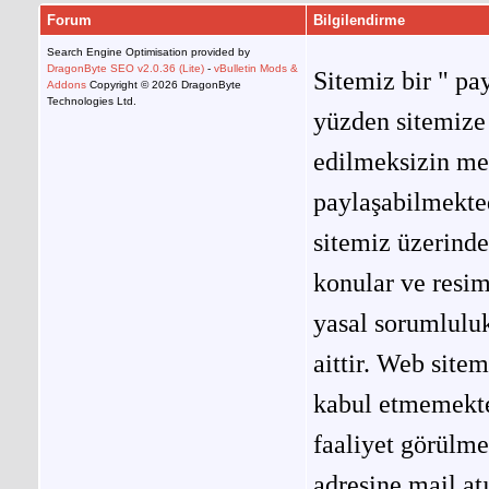
Forum
Bilgilendirme
Search Engine Optimisation provided by
DragonByte SEO v2.0.36 (Lite)
-
vBulletin Mods &
Sitemiz bir " pay
Addons
Copyright © 2026 DragonByte
Technologies Ltd.
yüzden sitemize 
edilmeksizin me
paylaşabilmekted
sitemiz üzerinde
konular ve resi
yasal sorumluluk
aittir. Web site
kabul etmemekted
faaliyet görülm
adresine mail at