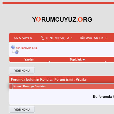
ANA SAYFA
YENI MESAJLAR
AVATAR EKLE
Yorumcuyuz.Org
Yardım
Topluluk
weet hilesi
Forumda bulunan Konular, Forum ismi
: Pilavlar
Konu
/
Konuyu Başlatan
Bu forumda h