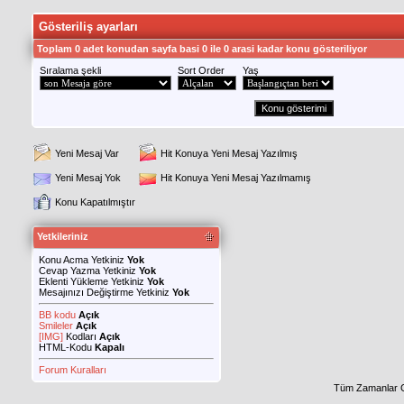
Gösteriliş ayarları
Toplam 0 adet konudan sayfa basi 0 ile 0 arasi kadar konu gösteriliyor
Sıralama şekli
Sort Order
Yaş
Yeni Mesaj Var
Hit Konuya Yeni Mesaj Yazılmış
Yeni Mesaj Yok
Hit Konuya Yeni Mesaj Yazılmamış
Konu Kapatılmıştır
Yetkileriniz
Konu Acma Yetkiniz
Yok
Cevap Yazma Yetkiniz
Yok
Eklenti Yükleme Yetkiniz
Yok
Mesajınızı Değiştirme Yetkiniz
Yok
BB kodu
Açık
Smileler
Açık
[IMG]
Kodları
Açık
HTML-Kodu
Kapalı
Forum Kuralları
Tüm Zamanlar 