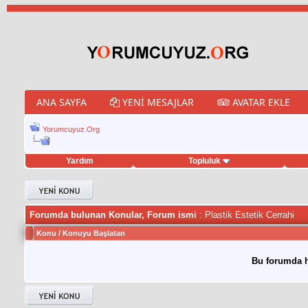
ANA SAYFA
YENI MESAJLAR
AVATAR EKLE
Yorumcuyuz.Org
Yardım
Topluluk
eet hilesi
Forumda bulunan Konular, Forum ismi
: Plastik Estetik Cerrahi
Konu
/
Konuyu Başlatan
Bu forumda h