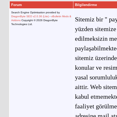
Forum
Bilgilendirme
Search Engine Optimisation provided by
DragonByte SEO v2.0.36 (Lite)
-
vBulletin Mods &
Sitemiz bir " pay
Addons
Copyright © 2026 DragonByte
Technologies Ltd.
yüzden sitemize 
edilmeksizin me
paylaşabilmekted
sitemiz üzerinde
konular ve resi
yasal sorumluluk
aittir. Web site
kabul etmemekted
faaliyet görülm
adresine mail at