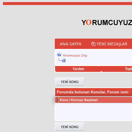
ANA SAYFA
YENI MESAJLAR
Yorumcuyuz.Org
Yardım
Topl
porno izle
twitter retweet hilesi
Forumda bulunan Konular, Forum ismi
: 
Konu
/
Konuyu Başlatan