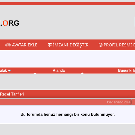
AVATAR EKLE
İMZANI DEĞIŞTIR
PROFIL RESMI 
uluk
Ajanda
Bugünki M
Reçel Tarifleri
Değerlendirme
Bu forumda henüz herhangi bir konu bulunmuyor.