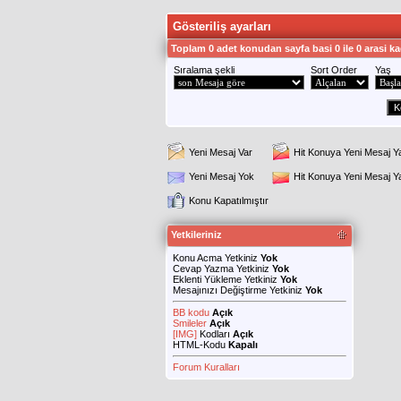
Gösteriliş ayarları
Toplam 0 adet konudan sayfa basi 0 ile 0 arasi ka
Sıralama şekli
Sort Order
Yaş
Yeni Mesaj Var
Hit Konuya Yeni Mesaj Y
Yeni Mesaj Yok
Hit Konuya Yeni Mesaj 
Konu Kapatılmıştır
Yetkileriniz
Konu Acma Yetkiniz
Yok
Cevap Yazma Yetkiniz
Yok
Eklenti Yükleme Yetkiniz
Yok
Mesajınızı Değiştirme Yetkiniz
Yok
BB kodu
Açık
Smileler
Açık
[IMG]
Kodları
Açık
HTML-Kodu
Kapalı
Forum Kuralları