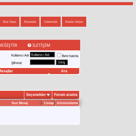
Bize Yazın
Duyurular
Yöneticiler
Kimler Online
DEĞIŞTIR
İLETIŞIM
Kullanıcı Adı
Beni hatırla
Şifreniz
esajlar
Ara
Seçenekler
Forum arama
Son Mesaj
Cevap
Görüntüleme