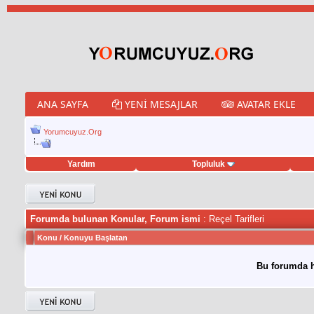
ANA SAYFA
YENI MESAJLAR
AVATAR EKLE
Yorumcuyuz.Org
Yardım
Topluluk
weet hilesi
Forumda bulunan Konular, Forum ismi
: Reçel Tarifleri
Konu
/
Konuyu Başlatan
Bu forumda h