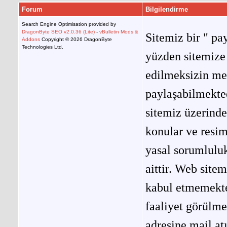
Forum
Bilgilendirme
Search Engine Optimisation provided by
DragonByte SEO v2.0.36 (Lite)
-
vBulletin Mods &
Sitemiz bir " pay
Addons
Copyright © 2026 DragonByte
Technologies Ltd.
yüzden sitemize 
edilmeksizin me
paylaşabilmekted
sitemiz üzerinde
konular ve resi
yasal sorumluluk
aittir. Web site
kabul etmemekted
faaliyet görülm
adresine mail at