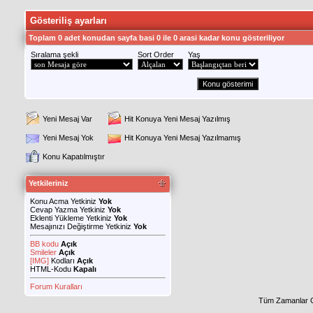
Gösteriliş ayarları
Toplam 0 adet konudan sayfa basi 0 ile 0 arasi kadar konu gösteriliyor
Sıralama şekli
Sort Order
Yaş
Yeni Mesaj Var
Hit Konuya Yeni Mesaj Yazılmış
Yeni Mesaj Yok
Hit Konuya Yeni Mesaj Yazılmamış
Konu Kapatılmıştır
Yetkileriniz
Konu Acma Yetkiniz
Yok
Cevap Yazma Yetkiniz
Yok
Eklenti Yükleme Yetkiniz
Yok
Mesajınızı Değiştirme Yetkiniz
Yok
BB kodu
Açık
Smileler
Açık
[IMG]
Kodları
Açık
HTML-Kodu
Kapalı
Forum Kuralları
Tüm Zamanlar 