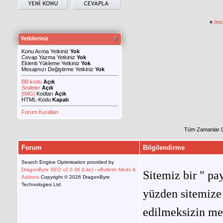
«
önc
Yetkileriniz
Konu Acma Yetkiniz
Yok
Cevap Yazma Yetkiniz
Yok
Eklenti Yükleme Yetkiniz
Yok
Mesajınızı Değiştirme Yetkiniz
Yok
BB kodu
Açık
Smileler
Açık
[IMG]
Kodları
Açık
HTML-Kodu
Kapalı
Forum Kuralları
Tüm Zamanlar 
Forum
Bilgilendirme
Search Engine Optimisation provided by
DragonByte SEO v2.0.36 (Lite)
-
vBulletin Mods &
Sitemiz bir " pay
Addons
Copyright © 2026 DragonByte
Technologies Ltd.
yüzden sitemize 
edilmeksizin me