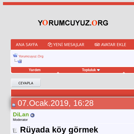
ANA SAYFA
YENI MESAJLAR
AVATAR EKLE
Yorumcuyuz.Org
Yardım
Topluluk
eet hilesi
07.Ocak.2019, 16:28
DiLan
Moderator
Rüyada köy görmek