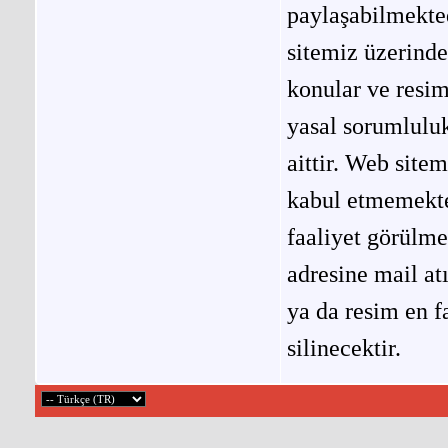
paylaşabilmekted
sitemiz üzerinde
konular ve resi
yasal sorumluluk
aittir. Web site
kabul etmemekted
faaliyet görülm
adresine mail at
ya da resim en f
silinecektir.