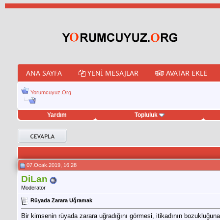
ANA SAYFA
YENI MESAJLAR
AVATAR EKLE
Yorumcuyuz.Org
Yardım
Topluluk
eet hilesi
07.Ocak.2019, 16:28
DiLan
Moderator
Rüyada Zarara Uğramak
Bir kimsenin rüyada zarara uğradığını görmesi, itikadının bozukluğuna 