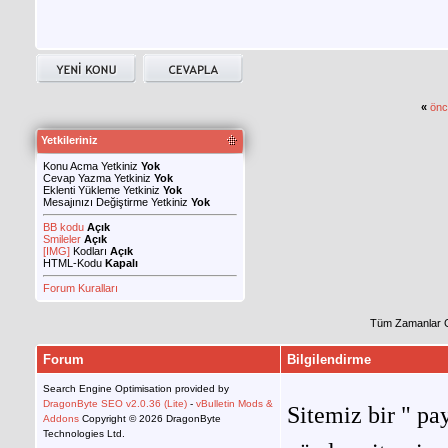
«
önc
Yetkileriniz
Konu Acma Yetkiniz
Yok
Cevap Yazma Yetkiniz
Yok
Eklenti Yükleme Yetkiniz
Yok
Mesajınızı Değiştirme Yetkiniz
Yok
BB kodu
Açık
Smileler
Açık
[IMG]
Kodları
Açık
HTML-Kodu
Kapalı
Forum Kuralları
Tüm Zamanlar 
Forum
Bilgilendirme
Search Engine Optimisation provided by
DragonByte SEO v2.0.36 (Lite)
-
vBulletin Mods &
Sitemiz bir " pay
Addons
Copyright © 2026 DragonByte
Technologies Ltd.