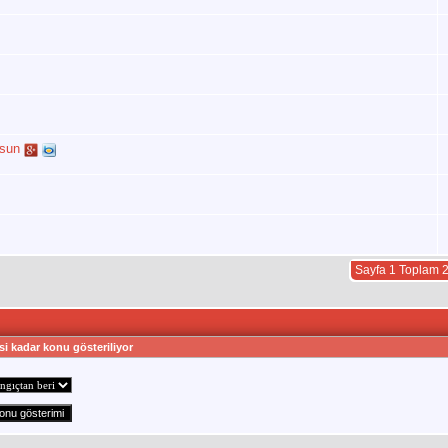
lsun
Sayfa 1 Toplam 
si kadar konu gösteriliyor