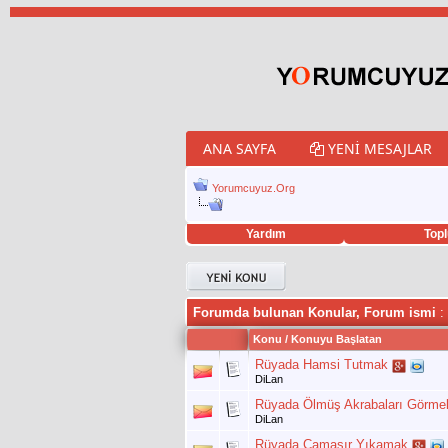
ANA SAYFA
YENI MESAJLAR
Yorumcuyuz.Org
Yardım
Topl
porno izle
twitter retweet hilesi
Forumda bulunan Konular, Forum ismi
: 
Konu
/
Konuyu Başlatan
Rüyada Hamsi Tutmak
DiLan
Rüyada Ölmüş Akrabaları Görme
DiLan
Rüyada Çamaşır Yıkamak