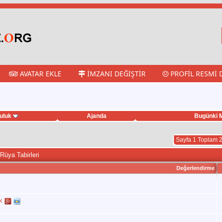
AVATAR EKLE
İMZANI DEĞIŞTIR
PROFIL RESMI 
uluk
Ajanda
Bugünki M
Sayfa 1 Toplam 
Rüya Tabirleri
Değerlendirme
k