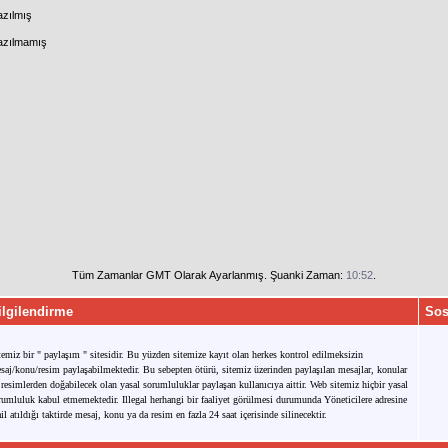
azılmış
Yazılmamış
Tüm Zamanlar GMT Olarak Ayarlanmış. Şuanki Zaman:
10:52
.
ilgilendirme
Sos
temiz bir " paylaşım " sitesidir. Bu yüzden sitemize kayıt olan herkes kontrol edilmeksizin
saj/konu/resim paylaşabilmektedir. Bu sebepten ötürü, sitemiz üzerinden paylaşılan mesajlar, konular
 resimlerden doğabilecek olan yasal sorumluluklar paylaşan kullanıcıya aittir. Web sitemiz hiçbir yasal
rumluluk kabul etmemektedir. Illegal herhangi bir faaliyet görülmesi durumunda Yöneticilere adresine
il atıldığı taktirde mesaj, konu ya da resim en fazla 24 saat içerisinde silinecektir.