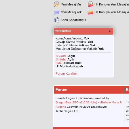
Yeni Mesaj Var
Hit Konuya Yeni Mesaj Y
Yeni Mesaj Yok
Hit Konuya Yeni Mesaj 
Konu Kapatılmıştır
Yetkileriniz
Konu Acma Yetkiniz
Yok
Cevap Yazma Yetkiniz
Yok
Eklenti Yükleme Yetkiniz
Yok
Mesajınızı Değiştirme Yetkiniz
Yok
BB kodu
Açık
Smileler
Açık
[IMG]
Kodları
Açık
HTML-Kodu
Kapalı
Forum Kuralları
Forum
B
Search Engine Optimisation provided by
Si
DragonByte SEO v2.0.36 (Lite)
-
vBulletin Mods &
me
Addons
Copyright © 2026 DragonByte
ve
Technologies Ltd.
so
ma