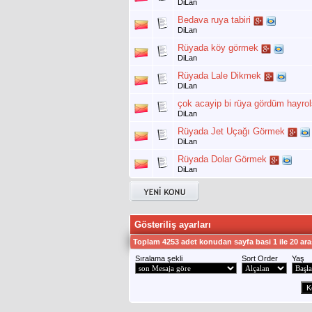
DiLan
Bedava ruya tabiri
DiLan
Rüyada köy görmek
DiLan
Rüyada Lale Dikmek
DiLan
çok acayip bi rüya gördüm hayro
DiLan
Rüyada Jet Uçağı Görmek
DiLan
Rüyada Dolar Görmek
DiLan
Gösteriliş ayarları
Toplam 4253 adet konudan sayfa basi 1 ile 20 ara
Sıralama şekli
Sort Order
Yaş