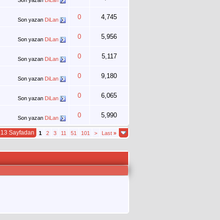
Son yazan
DiLan
0
4,745
Son yazan
DiLan
0
5,956
Son yazan
DiLan
0
5,117
Son yazan
DiLan
0
9,180
Son yazan
DiLan
0
6,065
Son yazan
DiLan
0
5,990
Son yazan
DiLan
213 Sayfadan
1
2
3
11
51
101
>
Last
»