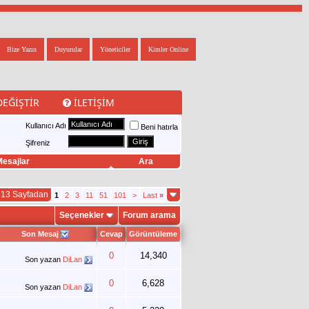
Bize Yazın
Duyurular
Yöneticiler
Kimler Online
DEĞIŞTIR
İLETIŞIM
Kullanıcı Adı
Beni hatırla
Şifreniz
esajlar
Ara
213 Sayfadan
1
2
3
11
51
101
>
Last
»
Seçenekler
Forum arama
Son Mesaj
Cevap
Görüntüleme
0
14,340
Son yazan
DiLan
0
6,628
Son yazan
DiLan