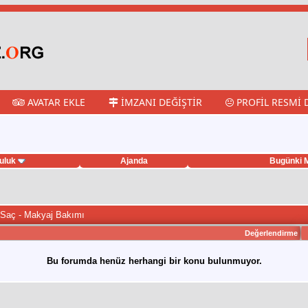
AVATAR EKLE
İMZANI DEĞIŞTIR
PROFIL RESMI 
uluk
Ajanda
Bugünki M
 Saç - Makyaj Bakımı
Değerlendirme
Bu forumda henüz herhangi bir konu bulunmuyor.