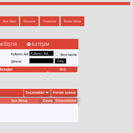
Bize Yazın
Duyurular
Yöneticiler
Kimler Online
DEĞIŞTIR
İLETIŞIM
Kullanıcı Adı
Beni hatırla
Şifreniz
esajlar
Ara
Seçenekler
Forum arama
Son Mesaj
Cevap
Görüntüleme