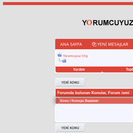
ANA SAYFA
YENI MESAJLAR
Yorumcuyuz.Org
Yardım
Topl
porno izle
twitter retweet hilesi
Forumda bulunan Konular, Forum ismi
:
Konu
/
Konuyu Başlatan