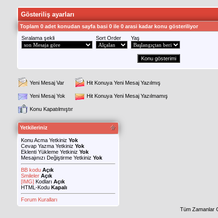
Gösteriliş ayarları
Toplam 0 adet konudan sayfa basi 0 ile 0 arasi kadar konu gösteriliyor
Sıralama şekli
Sort Order
Yaş
Yeni Mesaj Var
Hit Konuya Yeni Mesaj Yazılmış
Yeni Mesaj Yok
Hit Konuya Yeni Mesaj Yazılmamış
Konu Kapatılmıştır
Yetkileriniz
Konu Acma Yetkiniz
Yok
Cevap Yazma Yetkiniz
Yok
Eklenti Yükleme Yetkiniz
Yok
Mesajınızı Değiştirme Yetkiniz
Yok
BB kodu
Açık
Smileler
Açık
[IMG]
Kodları
Açık
HTML-Kodu
Kapalı
Forum Kuralları
Tüm Zamanlar 