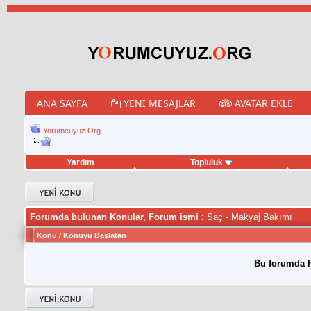
ANA SAYFA
YENI MESAJLAR
AVATAR EKLE
Yorumcuyuz.Org
Yardım
Topluluk
eet hilesi
Forumda bulunan Konular, Forum ismi
: Saç - Makyaj Bakımı
Konu
/
Konuyu Başlatan
Bu forumda h