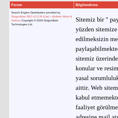
Forum
Bilgilendirme
Search Engine Optimisation provided by
DragonByte SEO v2.0.36 (Lite)
-
vBulletin Mods &
Sitemiz bir " pay
Addons
Copyright © 2026 DragonByte
Technologies Ltd.
yüzden sitemize 
edilmeksizin me
paylaşabilmekted
sitemiz üzerinde
konular ve resi
yasal sorumluluk
aittir. Web site
kabul etmemekted
faaliyet görülm
adresine mail at