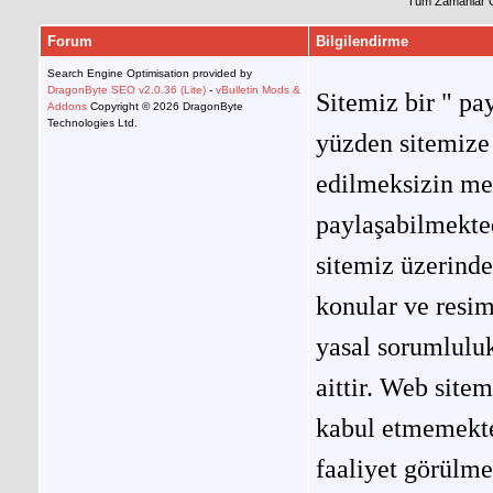
Tüm Zamanlar 
Forum
Bilgilendirme
Search Engine Optimisation provided by
DragonByte SEO v2.0.36 (Lite)
-
vBulletin Mods &
Sitemiz bir " pay
Addons
Copyright © 2026 DragonByte
Technologies Ltd.
yüzden sitemize 
edilmeksizin me
paylaşabilmekted
sitemiz üzerinde
konular ve resi
yasal sorumluluk
aittir. Web site
kabul etmemekted
faaliyet görülm