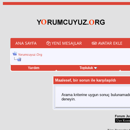
ANA SAYFA
YENI MESAJLAR
AVATAR EKLE
Yorumcuyuz.Org
Yardım
Topluluk
twitter retweet hilesi
Maalesef, bir sorun ile karşılaşıldı
Arama kriterine uygun sonuç bulunamadı,
deneyin.
Forum J