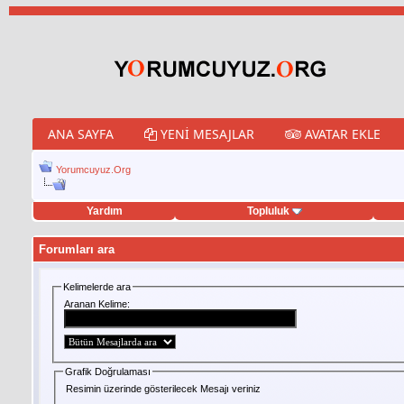
ANA SAYFA
YENI MESAJLAR
AVATAR EKLE
Yorumcuyuz.Org
Yardım
Topluluk
eet hilesi
Forumları ara
Kelimelerde ara
Aranan Kelime:
Grafik Doğrulaması
Resimin üzerinde gösterilecek Mesajı veriniz