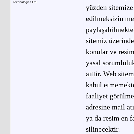
Technologies Ltd.
yüzden sitemize 
edilmeksizin me
paylaşabilmekted
sitemiz üzerinde
konular ve resi
yasal sorumluluk
aittir. Web site
kabul etmemekted
faaliyet görülm
adresine mail at
ya da resim en f
silinecektir.