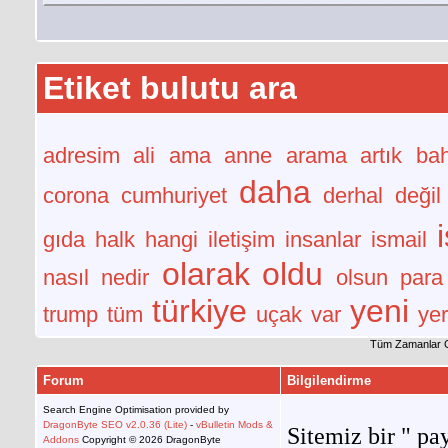
Etiket bulutu ara
adresim
ali
ama
anne
arama
artık
bah
daha
corona
cumhuriyet
derhal
değil
gıda
halk
hangi
iletişim
insanlar
ismail
olarak
oldu
nasıl
nedir
olsun
para
türkiye
yeni
trump
tüm
uçak
var
yer
Tüm Zamanlar 
Forum
Bilgilendirme
Search Engine Optimisation provided by
DragonByte SEO v2.0.36 (Lite)
-
vBulletin Mods &
Sitemiz bir " pay
Addons
Copyright © 2026 DragonByte