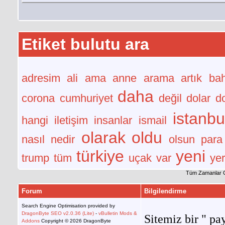
Etiket bulutu ara
adresim
ali
ama
anne
arama
artık
bah
daha
corona
cumhuriyet
değil
dolar
d
istanbu
hangi
iletişim
insanlar
ismail
olarak
oldu
nasıl
nedir
olsun
para
türkiye
yeni
trump
tüm
uçak
var
yer
Tüm Zamanlar 
Forum
Bilgilendirme
Search Engine Optimisation provided by
DragonByte SEO v2.0.36 (Lite)
-
vBulletin Mods &
Sitemiz bir " pay
Addons
Copyright © 2026 DragonByte