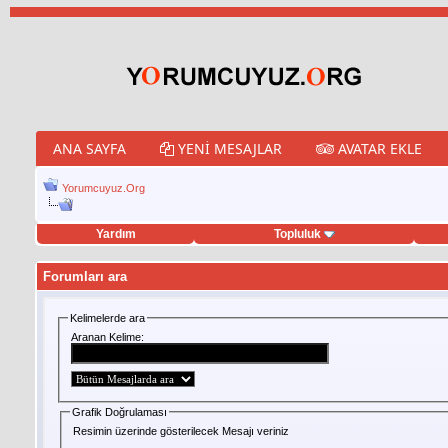
ANA SAYFA
YENI MESAJLAR
AVATAR EKLE
Yorumcuyuz.Org
Yardım
Topluluk
t hilesi
Forumları ara
Kelimelerde ara
Aranan Kelime:
Grafik Doğrulaması
Resimin üzerinde gösterilecek Mesajı veriniz