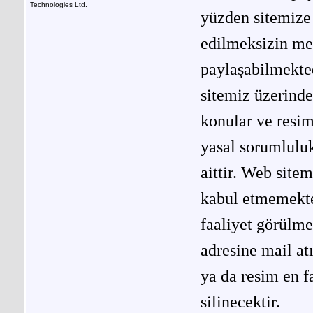
Technologies Ltd.
yüzden sitemize 
edilmeksizin me
paylaşabilmekted
sitemiz üzerinde
konular ve resi
yasal sorumluluk
aittir. Web site
kabul etmemekted
faaliyet görülm
adresine mail at
ya da resim en f
silinecektir.