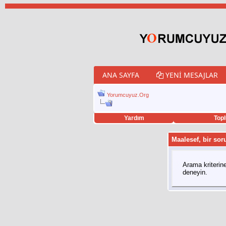
ANA SAYFA
YENI MESAJLAR
Yorumcuyuz.Org
Yardım
Topl
porno izle
twitter retweet hilesi
Maalesef, bir soru
Arama kriterin
deneyin.