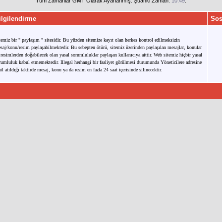
Tüm Zamanlar GMT Olarak Ayarlanmış. Şuanki Zaman:
10:49
.
ilgilendirme
Sos
temiz bir " paylaşım " sitesidir. Bu yüzden sitemize kayıt olan herkes kontrol edilmeksizin
saj/konu/resim paylaşabilmektedir. Bu sebepten ötürü, sitemiz üzerinden paylaşılan mesajlar, konular
 resimlerden doğabilecek olan yasal sorumluluklar paylaşan kullanıcıya aittir. Web sitemiz hiçbir yasal
rumluluk kabul etmemektedir. Illegal herhangi bir faaliyet görülmesi durumunda Yöneticilere adresine
il atıldığı taktirde mesaj, konu ya da resim en fazla 24 saat içerisinde silinecektir.