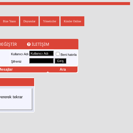
Bize Yazın
Duyurular
Yöneticiler
Kimler Online
DEĞIŞTIR
İLETIŞIM
Kullanıcı Adı
Beni hatırla
Şifreniz
esajlar
Ara
ererek tekrar