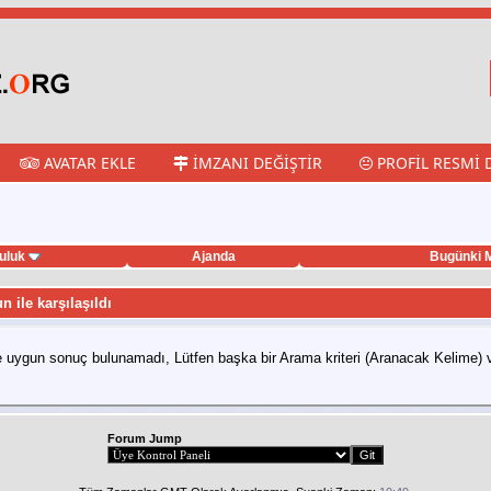
AVATAR EKLE
İMZANI DEĞIŞTIR
PROFIL RESMI 
uluk
Ajanda
Bugünki M
n ile karşılaşıldı
e uygun sonuç bulunamadı, Lütfen başka bir Arama kriteri (Aranacak Kelime) v
Forum Jump