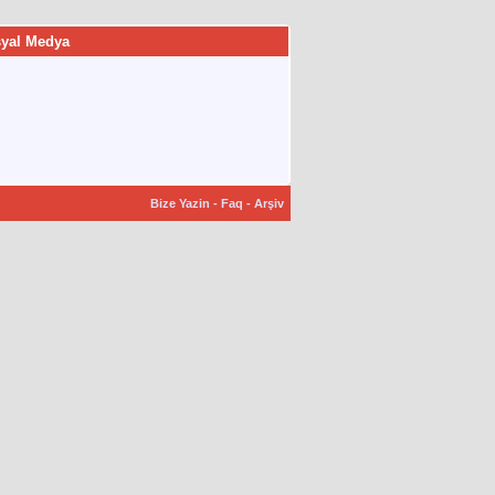
yal Medya
Bize Yazin
-
Faq
-
Arşiv