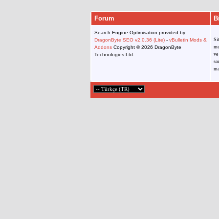
Forum
B
Search Engine Optimisation provided by
Si
DragonByte SEO v2.0.36 (Lite)
-
vBulletin Mods &
me
Addons
Copyright © 2026 DragonByte
ve
Technologies Ltd.
so
ma