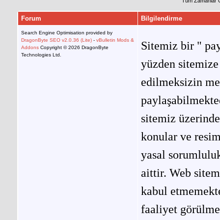
Tüm Zamanlar 
Forum
Bilgilendirme
Search Engine Optimisation provided by
DragonByte SEO v2.0.36 (Lite)
-
vBulletin Mods &
Sitemiz bir " pay
Addons
Copyright © 2026 DragonByte
Technologies Ltd.
yüzden sitemize 
edilmeksizin me
paylaşabilmekted
sitemiz üzerinde
konular ve resi
yasal sorumluluk
aittir. Web site
kabul etmemekted
faaliyet görülm