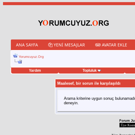
ANA SAYFA
YENI MESAJLAR
AVATAR EKLE
Yorumcuyuz.Org
Yardım
Topluluk
weet hilesi
Maalesef, bir sorun ile karşılaşıldı
Arama kriterine uygun sonuç bulunamadı,
deneyin.
Forum J