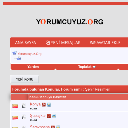
ANA SAYFA
YENI MESAJLAR
AVATAR EKLE
Yorumcuyuz.Org
Yardım
Topluluk
et hilesi
Forumda bulunan Konular, Forum ismi
: Şehir Resimleri
Konu
/
Konuyu Başlatan
Konya
eLaa
Şupaşkar
eLaa
Saraybosna