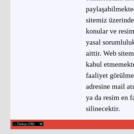
paylaşabilmekted
sitemiz üzerinde
konular ve resi
yasal sorumluluk
aittir. Web site
kabul etmemekted
faaliyet görülm
adresine mail at
ya da resim en f
silinecektir.