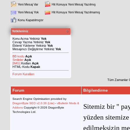
Yeni Mesaj Var
Hit Konuya Yeni Mesaj Yazılmış
Yeni Mesaj Yok
Hit Konuya Yeni Mesaj Yazılmamış
Konu Kapatılmıştır
Yetkileriniz
Konu Acma Yetkiniz
Yok
Cevap Yazma Yetkiniz
Yok
Eklenti Yükleme Yetkiniz
Yok
Mesajınızı Değiştirme Yetkiniz
Yok
BB kodu
Açık
Smileler
Açık
[IMG]
Kodları
Açık
HTML-Kodu
Kapalı
Forum Kuralları
Tüm Zamanlar 
Forum
Bilgilendirme
Search Engine Optimisation provided by
DragonByte SEO v2.0.36 (Lite)
-
vBulletin Mods &
Sitemiz bir " pay
Addons
Copyright © 2026 DragonByte
Technologies Ltd.
yüzden sitemize 
edilmeksizin me