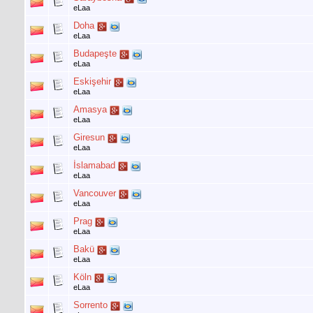
eLaa
Doha
eLaa
Budapeşte
eLaa
Eskişehir
eLaa
Amasya
eLaa
Giresun
eLaa
İslamabad
eLaa
Vancouver
eLaa
Prag
eLaa
Bakü
eLaa
Köln
eLaa
Sorrento