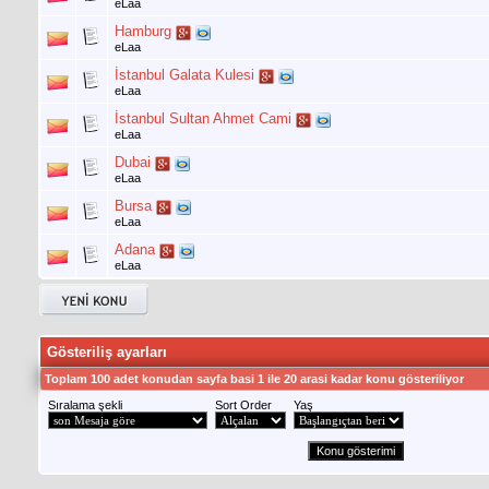
eLaa
Hamburg
eLaa
İstanbul Galata Kulesi
eLaa
İstanbul Sultan Ahmet Cami
eLaa
Dubai
eLaa
Bursa
eLaa
Adana
eLaa
Gösteriliş ayarları
Toplam 100 adet konudan sayfa basi 1 ile 20 arasi kadar konu gösteriliyor
Sıralama şekli
Sort Order
Yaş