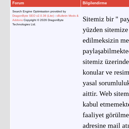
Forum
Bilgilendirme
Search Engine Optimisation provided by
DragonByte SEO v2.0.36 (Lite)
-
vBulletin Mods &
Sitemiz bir " pay
Addons
Copyright © 2026 DragonByte
Technologies Ltd.
yüzden sitemize 
edilmeksizin me
paylaşabilmekted
sitemiz üzerinde
konular ve resi
yasal sorumluluk
aittir. Web site
kabul etmemekted
faaliyet görülm
adresine mail at