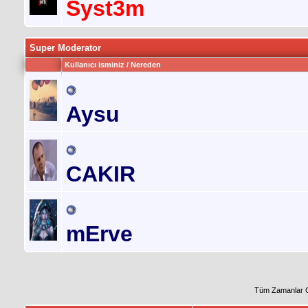
Syst3m
Super Moderator
Kullanıcı isminiz / Nereden
Aysu
CAKIR
mErve
Tüm Zamanlar 