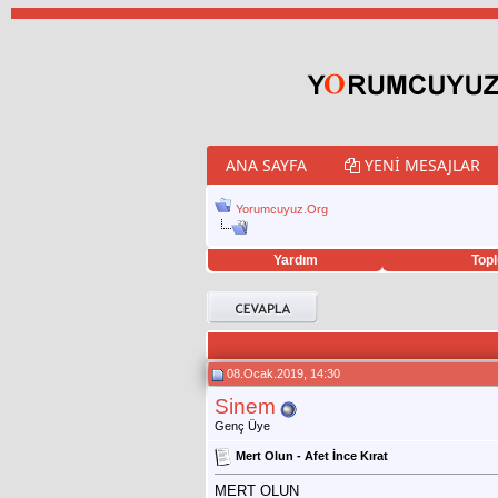
ANA SAYFA
YENI MESAJLAR
Yorumcuyuz.Org
Yardım
Topl
porno izle
twitter retweet hilesi
08.Ocak.2019, 14:30
Sinem
Genç Üye
Mert Olun - Afet İnce Kırat
MERT OLUN