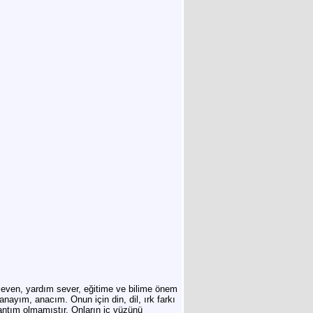
even, yardım sever, eğitime ve bilime önem
nayım, anacım. Onun için din, dil, ırk farkı
antım olmamıştır. Onların iç yüzünü