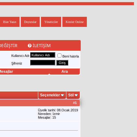
Bize Yazın
Duyurular
Yöneticiler
Kimler Online
DEĞIŞTIR
İLETIŞIM
Kullanıcı Adı
Beni hatırla
Şifreniz
esajlar
Ara
Seçenekler
Stil
#
1
Üyelik tarihi: 08.Ocak.2019
Nereden: İzmir
Mesajlar: 15