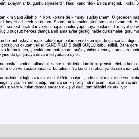
erini aklayanlar bu günkü siyasilerdir. Nasıl kandırıldıkları da meçhul. İlkokul
en kim yaptı Allah bilir. Körü körüne de kimseyi suçlayamam. O geceden başla
erdi hayret edilecek bir durum. Sonra tutuklamalar işten atmalar devam etti. 
leri serbest bıraktılar ve yeni hapishaneler yapılmaya başlandı. Emniyet görevlil
Suçlu suçsuz herkes damgalandı ama aylar geçtiği halde duruşmaları görülmü
n hizmet aşkıyla, işsiz kaldığı için onların verdikleri işlerde çalışanlar, diğer
rda çocuğunu okutan veliler KANDIRILMIŞ değil SUÇLU kabul edildi. Bana göre on
Yuva kurmak için, çocuklarının nafakasını sağlayabilmek için çalışmak zorunda
ıp yine de çalışmaya devam ediyorlarsa öyle…
a başka isimleri kullanarak sahte kimliklerle, kimlik bilgileriyle telefon hattı 
eslim olun ve suçsuz insanlar kurtulsun. Ya kendinizi aklar ya da cezanızı çeke
bizlerle olduğunuzu inkar edin! Peki bu işin içinde olanlar inkar ederse hiçbi
meğini yiyip, hizmetini edip, nemalanan kişiler şimdi masum insanların savun
sız yere vurulan damga sadece o kişiyi değil tüm ailesini de etkiliyor.