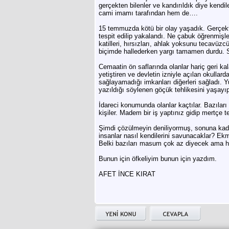
gerçekten bilenler ve kandırıldık diye kendil
cami imamı tarafından hem de….
15 temmuzda kötü bir olay yaşadık. Gerçekt
tespit edilip yakalandı. Ne çabuk öğrenmişl
katilleri, hırsızları, ahlak yoksunu tecavüzcü
biçimde hallederken yargı tamamen durdu. 
Cemaatin ön saflarında olanlar hariç geri kala
yetiştiren ve devletin izniyle açılan okulla
sağlayamadığı imkanları diğerleri sağladı. 
yazıldığı söylenen göçük tehlikesini yaşay
İdareci konumunda olanlar kaçtılar. Bazıları d
kişiler. Madem bir iş yaptınız gidip mertçe t
Şimdi çözülmeyin deniliyormuş, sonuna kadar 
insanlar nasıl kendilerini savunacaklar? Ek
Belki bazıları masum çok az diyecek ama hak
Bunun için öfkeliyim bunun için yazdım.
AFET İNCE KIRAT