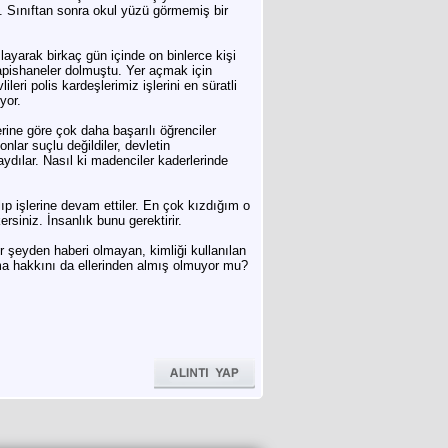
 3. Sınıftan sonra okul yüzü görmemiş bir
yarak birkaç gün içinde on binlerce kişi
Hapishaneler dolmuştu. Yer açmak için
eri polis kardeşlerimiz işlerini en süratli
yor.
lerine göre çok daha başarılı öğrenciler
lar suçlu değildiler, devletin
ydılar. Nasıl ki madenciler kaderlerinde
alıp işlerine devam ettiler. En çok kızdığım o
rsiniz. İnsanlık bunu gerektirir.
r şeyden haberi olmayan, kimliği kullanılan
ma hakkını da ellerinden almış olmuyor mu?