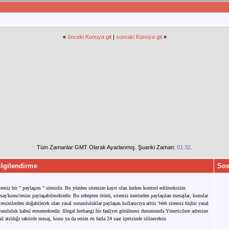
«
önceki Konuya git
|
sonraki Konuya git
»
Tüm Zamanlar GMT Olarak Ayarlanmış. Şuanki Zaman:
01:32
.
ilgilendirme
Sos
temiz bir " paylaşım " sitesidir. Bu yüzden sitemize kayıt olan herkes kontrol edilmeksizin
saj/konu/resim paylaşabilmektedir. Bu sebepten ötürü, sitemiz üzerinden paylaşılan mesajlar, konular
 resimlerden doğabilecek olan yasal sorumluluklar paylaşan kullanıcıya aittir. Web sitemiz hiçbir yasal
rumluluk kabul etmemektedir. Illegal herhangi bir faaliyet görülmesi durumunda Yöneticilere adresine
il atıldığı taktirde mesaj, konu ya da resim en fazla 24 saat içerisinde silinecektir.