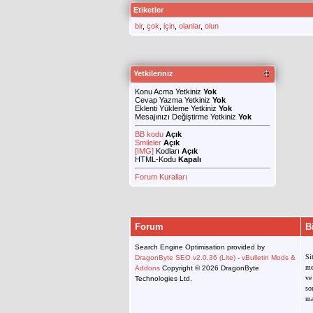
Etiketler
bir
,
çok
,
için
,
olanlar
,
olun
Yetkileriniz
Konu Acma Yetkiniz
Yok
Cevap Yazma Yetkiniz
Yok
Eklenti Yükleme Yetkiniz
Yok
Mesajınızı Değiştirme Yetkiniz
Yok
BB kodu
Açık
Smileler
Açık
[IMG]
Kodları
Açık
HTML-Kodu
Kapalı
Forum Kuralları
Forum
B
Search Engine Optimisation provided by
Si
DragonByte SEO v2.0.36 (Lite)
-
vBulletin Mods &
me
Addons
Copyright © 2026 DragonByte
ve
Technologies Ltd.
so
ma