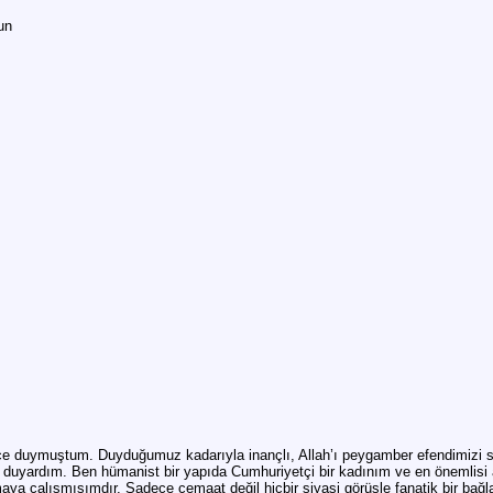
un
ce duymuştum. Duyduğumuz kadarıyla inançlı, Allah’ı peygamber efendimizi s
ı duyardım. Ben hümanist bir yapıda Cumhuriyetçi bir kadınım ve en önemlisi a
a çalışmışımdır. Sadece cemaat değil hiçbir siyasi görüşle fanatik bir bağl