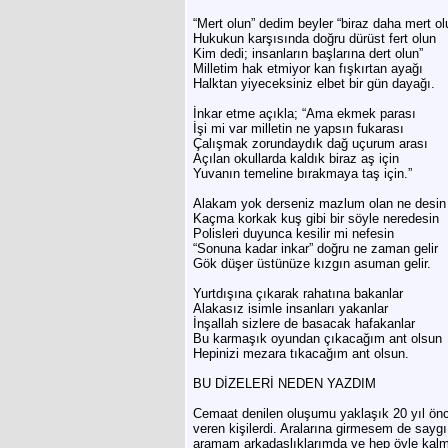
“Mert olun” dedim beyler “biraz daha mert ol
Hukukun karşısında doğru dürüst fert olun
Kim dedi; insanların başlarına dert olun”
Milletim hak etmiyor kan fışkırtan ayağı
Halktan yiyeceksiniz elbet bir gün dayağı.
İnkar etme açıkla; “Ama ekmek parası
İşi mi var milletin ne yapsın fukarası
Çalışmak zorundaydık dağ uçurum arası
Açılan okullarda kaldık biraz aş için
Yuvanın temeline bırakmaya taş için.”
Alakam yok derseniz mazlum olan ne desin
Kaçma korkak kuş gibi bir söyle neredesin
Polisleri duyunca kesilir mi nefesin
“Sonuna kadar inkar” doğru ne zaman gelir
Gök düşer üstünüze kızgın asuman gelir.
Yurtdışına çıkarak rahatına bakanlar
Alakasız isimle insanları yakanlar
İnşallah sizlere de basacak hafakanlar
Bu karmaşık oyundan çıkacağım ant olsun
Hepinizi mezara tıkacağım ant olsun.
BU DİZELERİ NEDEN YAZDIM
Cemaat denilen oluşumu yaklaşık 20 yıl ön
veren kişilerdi. Aralarına girmesem de sayg
aramam arkadaşlıklarımda ve hep öyle kalmay