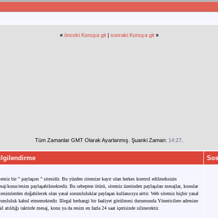
«
önceki Konuya git
|
sonraki Konuya git
»
Tüm Zamanlar GMT Olarak Ayarlanmış. Şuanki Zaman:
14:27
.
ilgilendirme
Sos
temiz bir " paylaşım " sitesidir. Bu yüzden sitemize kayıt olan herkes kontrol edilmeksizin
saj/konu/resim paylaşabilmektedir. Bu sebepten ötürü, sitemiz üzerinden paylaşılan mesajlar, konular
 resimlerden doğabilecek olan yasal sorumluluklar paylaşan kullanıcıya aittir. Web sitemiz hiçbir yasal
rumluluk kabul etmemektedir. Illegal herhangi bir faaliyet görülmesi durumunda Yöneticilere adresine
il atıldığı taktirde mesaj, konu ya da resim en fazla 24 saat içerisinde silinecektir.