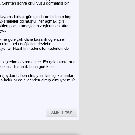
 3. Sınıftan sonra okul yüzü görmemiş bir
yarak birkaç gün içinde on binlerce kişi
Hapishaneler dolmuştu. Yer açmak için
eri polis kardeşlerimiz işlerini en süratli
yor.
lerine göre çok daha başarılı öğrenciler
lar suçlu değildiler, devletin
ydılar. Nasıl ki madenciler kaderlerinde
alıp işlerine devam ettiler. En çok kızdığım o
rsiniz. İnsanlık bunu gerektirir.
r şeyden haberi olmayan, kimliği kullanılan
ma hakkını da ellerinden almış olmuyor mu?