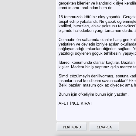
gerçekten bilenler ve kandırıldık diye kendil
cami imamı tarafından hem de….
15 temmuzda kötü bir olay yaşadık. Gerçekt
tespit edilip yakalandı. Ne çabuk öğrenmişl
katilleri, hırsızları, ahlak yoksunu tecavüzcü
biçimde hallederken yargı tamamen durdu. 
Cemaatin ön saflarında olanlar hariç geri kala
yetiştiren ve devletin izniyle açılan okulla
sağlayamadığı imkanları diğerleri sağladı. 
yazıldığı söylenen göçük tehlikesini yaşay
İdareci konumunda olanlar kaçtılar. Bazıları d
kişiler. Madem bir iş yaptınız gidip mertçe t
Şimdi çözülmeyin deniliyormuş, sonuna kadar 
insanlar nasıl kendilerini savunacaklar? Ek
Belki bazıları masum çok az diyecek ama hak
Bunun için öfkeliyim bunun için yazdım.
AFET İNCE KIRAT