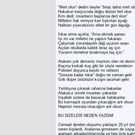
“Mert olun” dedim beyler “biraz daha mert ol
Hukukun karşısında doğru dürüst fert olun
Kim dedi; insanların başlarına dert olun”
Milletim hak etmiyor kan fışkırtan ayağı
Halktan yiyeceksiniz elbet bir gün dayağı.
İnkar etme açıkla; “Ama ekmek parası
İşi mi var milletin ne yapsın fukarası
Çalışmak zorundaydık dağ uçurum arası
Açılan okullarda kaldık biraz aş için
Yuvanın temeline bırakmaya taş için.”
Alakam yok derseniz mazlum olan ne desin
Kaçma korkak kuş gibi bir söyle neredesin
Polisleri duyunca kesilir mi nefesin
“Sonuna kadar inkar” doğru ne zaman gelir
Gök düşer üstünüze kızgın asuman gelir.
Yurtdışına çıkarak rahatına bakanlar
Alakasız isimle insanları yakanlar
İnşallah sizlere de basacak hafakanlar
Bu karmaşık oyundan çıkacağım ant olsun
Hepinizi mezara tıkacağım ant olsun.
BU DİZELERİ NEDEN YAZDIM
Cemaat denilen oluşumu yaklaşık 20 yıl ön
veren kişilerdi. Aralarına girmesem de sayg
aramam arkadaşlıklarımda ve hep öyle kalmay