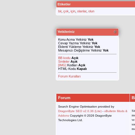
Etiketler
bir
,
çok
,
için
,
olanlar
,
olun
Yetkileriniz
Konu Acma Yetkiniz
Yok
Cevap Yazma Yetkiniz
Yok
Eklenti Yükleme Yetkiniz
Yok
Mesajınızı Değiştirme Yetkiniz
Yok
BB kodu
Açık
Smileler
Açık
[IMG]
Kodları
Açık
HTML-Kodu
Kapalı
Forum Kuralları
Forum
B
Search Engine Optimisation provided by
Si
DragonByte SEO v2.0.36 (Lite)
-
vBulletin Mods &
me
Addons
Copyright © 2026 DragonByte
ve
Technologies Ltd.
so
ma