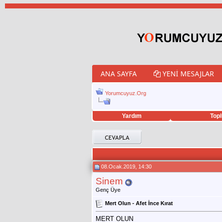
ANA SAYFA
YENI MESAJLAR
Yorumcuyuz.Org
Yardım
Topl
porno izle
twitter retweet hilesi
08.Ocak.2019, 14:30
Sinem
Genç Üye
Mert Olun - Afet İnce Kırat
MERT OLUN