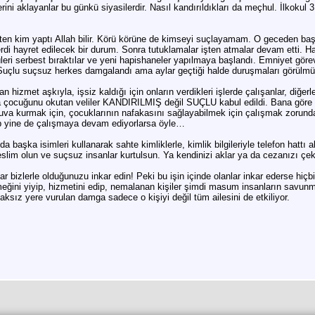
erini aklayanlar bu günkü siyasilerdir. Nasıl kandırıldıkları da meçhul. İlkokul
en kim yaptı Allah bilir. Körü körüne de kimseyi suçlayamam. O geceden başla
erdi hayret edilecek bir durum. Sonra tutuklamalar işten atmalar devam etti. 
leri serbest bıraktılar ve yeni hapishaneler yapılmaya başlandı. Emniyet görevlil
Suçlu suçsuz herkes damgalandı ama aylar geçtiği halde duruşmaları görülmü
n hizmet aşkıyla, işsiz kaldığı için onların verdikleri işlerde çalışanlar, diğer
rda çocuğunu okutan veliler KANDIRILMIŞ değil SUÇLU kabul edildi. Bana göre on
Yuva kurmak için, çocuklarının nafakasını sağlayabilmek için çalışmak zorunda
ıp yine de çalışmaya devam ediyorlarsa öyle…
a başka isimleri kullanarak sahte kimliklerle, kimlik bilgileriyle telefon hattı 
eslim olun ve suçsuz insanlar kurtulsun. Ya kendinizi aklar ya da cezanızı çeke
bizlerle olduğunuzu inkar edin! Peki bu işin içinde olanlar inkar ederse hiçbi
meğini yiyip, hizmetini edip, nemalanan kişiler şimdi masum insanların savun
sız yere vurulan damga sadece o kişiyi değil tüm ailesini de etkiliyor.