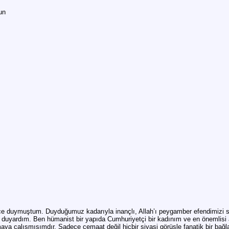
un
ce duymuştum. Duyduğumuz kadarıyla inançlı, Allah’ı peygamber efendimizi s
ı duyardım. Ben hümanist bir yapıda Cumhuriyetçi bir kadınım ve en önemlisi a
a çalışmışımdır. Sadece cemaat değil hiçbir siyasi görüşle fanatik bir bağl