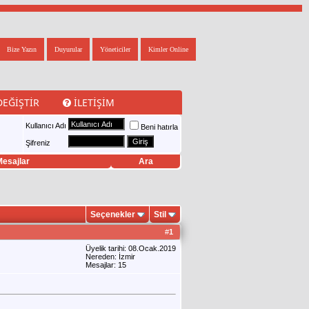
Bize Yazın
Duyurular
Yöneticiler
Kimler Online
DEĞIŞTIR
İLETIŞIM
Kullanıcı Adı
Beni hatırla
Şifreniz
esajlar
Ara
Seçenekler
Stil
#
1
Üyelik tarihi: 08.Ocak.2019
Nereden: İzmir
Mesajlar: 15