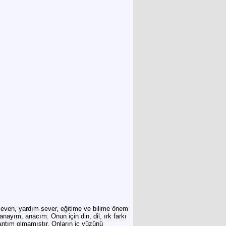
even, yardım sever, eğitime ve bilime önem
nayım, anacım. Onun için din, dil, ırk farkı
antım olmamıştır. Onların iç yüzünü