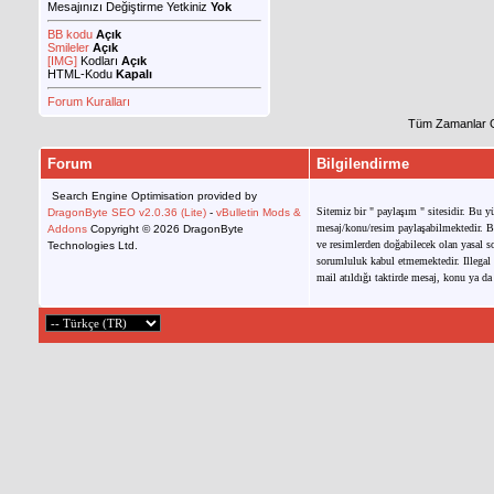
Mesajınızı Değiştirme Yetkiniz
Yok
BB kodu
Açık
Smileler
Açık
[IMG]
Kodları
Açık
HTML-Kodu
Kapalı
Forum Kuralları
Tüm Zamanlar 
Forum
Bilgilendirme
Search Engine Optimisation provided by
Sitemiz bir " paylaşım " sitesidir. Bu y
DragonByte SEO v2.0.36 (Lite)
-
vBulletin Mods &
mesaj/konu/resim paylaşabilmektedir. Bu
Addons
Copyright © 2026 DragonByte
ve resimlerden doğabilecek olan yasal so
Technologies Ltd.
sorumluluk kabul etmemektedir. Illegal 
mail atıldığı taktirde mesaj, konu ya da 