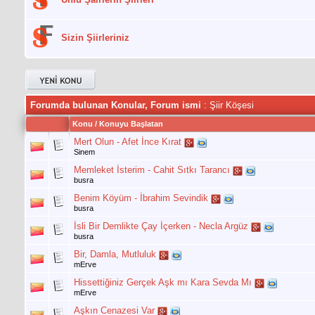
Sizin Şiirleriniz
Forumda bulunan Konular, Forum ismi
: Şiir Köşesi
Konu
/
Konuyu Başlatan
Mert Olun - Afet İnce Kırat
Sinem
Memleket İsterim - Cahit Sıtkı Tarancı
busra
Benim Köyüm - İbrahim Sevindik
busra
İsli Bir Demlikte Çay İçerken - Necla Argüz
busra
Bir, Damla, Mutluluk
mErve
Hissettiğiniz Gerçek Aşk mı Kara Sevda Mı
mErve
Aşkın Cenazesi Var