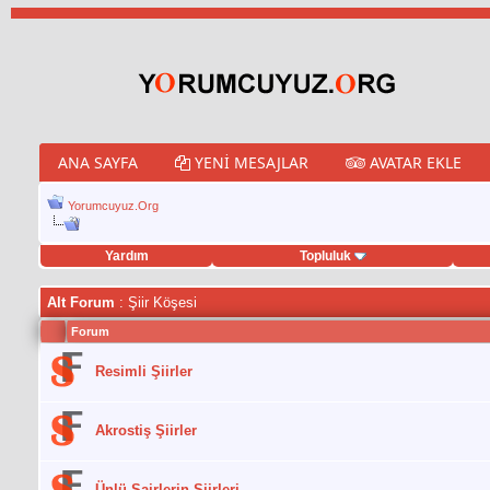
ANA SAYFA
YENI MESAJLAR
AVATAR EKLE
Yorumcuyuz.Org
Yardım
Topluluk
eet hilesi
Alt Forum
: Şiir Köşesi
Forum
Resimli Şiirler
Akrostiş Şiirler
Ünlü Şairlerin Şiirleri