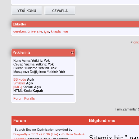
Etiketler
gereken
,
üniversite
,
için
,
kitaplar
,
var
«
önc
Yetkileriniz
Konu Acma Yetkiniz
Yok
Cevap Yazma Yetkiniz
Yok
Eklenti Yükleme Yetkiniz
Yok
Mesajınızı Değiştirme Yetkiniz
Yok
BB kodu
Açık
Smileler
Açık
[IMG]
Kodları
Açık
HTML-Kodu
Kapalı
Forum Kuralları
Tüm Zamanlar 
Forum
Bilgilendirme
Search Engine Optimisation provided by
DragonByte SEO v2.0.36 (Lite)
-
vBulletin Mods &
Sitemiz bir " pay
Addons
Copyright © 2026 DragonByte