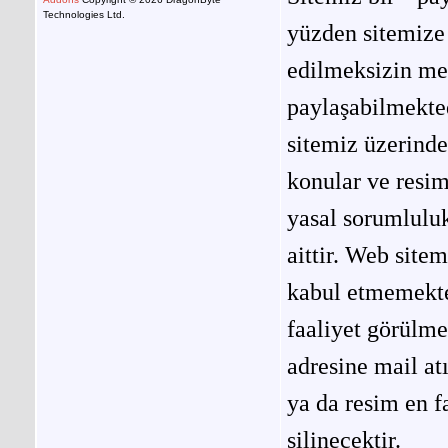
Technologies Ltd.
yüzden sitemize 
edilmeksizin me
paylaşabilmekted
sitemiz üzerinde
konular ve resi
yasal sorumluluk
aittir. Web site
kabul etmemekted
faaliyet görülm
adresine mail at
ya da resim en f
silinecektir.