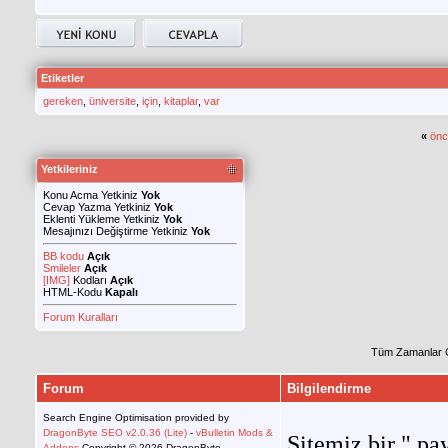
Etiketler
gereken
,
üniversite
,
için
,
kitaplar
,
var
«
önc
Yetkileriniz
Konu Acma Yetkiniz
Yok
Cevap Yazma Yetkiniz
Yok
Eklenti Yükleme Yetkiniz
Yok
Mesajınızı Değiştirme Yetkiniz
Yok
BB kodu
Açık
Smileler
Açık
[IMG]
Kodları
Açık
HTML-Kodu
Kapalı
Forum Kuralları
Tüm Zamanlar 
Forum
Bilgilendirme
Search Engine Optimisation provided by
DragonByte SEO v2.0.36 (Lite)
-
vBulletin Mods &
Sitemiz bir " pay
Addons
Copyright © 2026 DragonByte