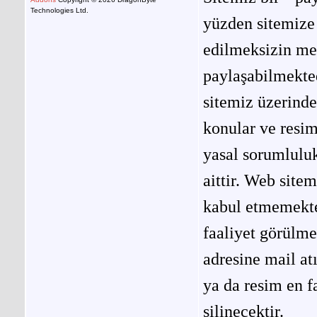
Technologies Ltd.
yüzden sitemize 
edilmeksizin me
paylaşabilmekted
sitemiz üzerinde
konular ve resi
yasal sorumluluk
aittir. Web site
kabul etmemekted
faaliyet görülm
adresine mail at
ya da resim en f
silinecektir.