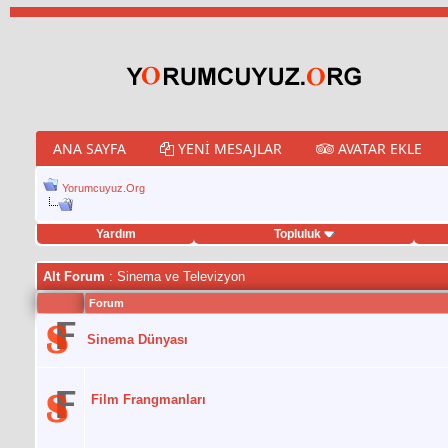
ANA SAYFA
YENI MESAJLAR
AVATAR EKLE
Yorumcuyuz.Org
Yardım
Topluluk
weet hilesi
Alt Forum
: Sinema ve Televizyon
Forum
Sinema Dünyası
Film Frangmanları