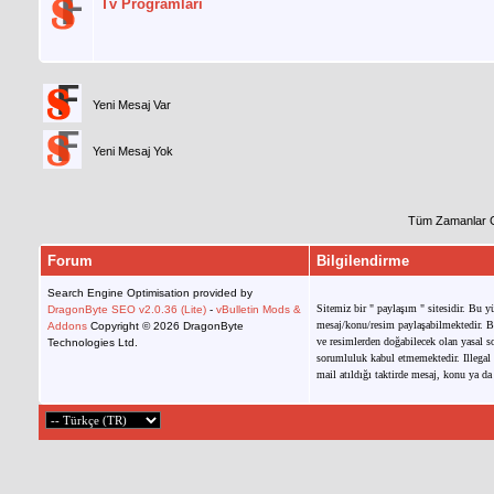
Tv Programları
Yeni Mesaj Var
Yeni Mesaj Yok
Tüm Zamanlar 
Forum
Bilgilendirme
Search Engine Optimisation provided by
Sitemiz bir " paylaşım " sitesidir. Bu y
DragonByte SEO v2.0.36 (Lite)
-
vBulletin Mods &
mesaj/konu/resim paylaşabilmektedir. Bu
Addons
Copyright © 2026 DragonByte
ve resimlerden doğabilecek olan yasal so
Technologies Ltd.
sorumluluk kabul etmemektedir. Illegal 
mail atıldığı taktirde mesaj, konu ya da 