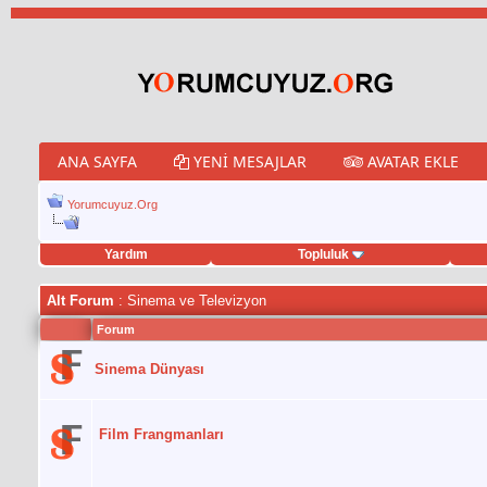
ANA SAYFA
YENI MESAJLAR
AVATAR EKLE
Yorumcuyuz.Org
Yardım
Topluluk
weet hilesi
Alt Forum
: Sinema ve Televizyon
Forum
Sinema Dünyası
Film Frangmanları