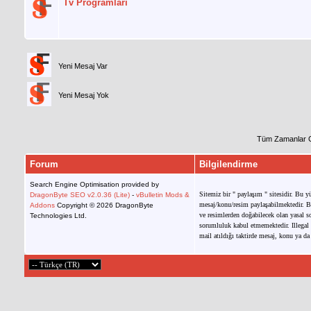
Tv Programları
Yeni Mesaj Var
Yeni Mesaj Yok
Tüm Zamanlar 
Forum
Bilgilendirme
Search Engine Optimisation provided by
Sitemiz bir " paylaşım " sitesidir. Bu y
DragonByte SEO v2.0.36 (Lite)
-
vBulletin Mods &
mesaj/konu/resim paylaşabilmektedir. Bu
Addons
Copyright © 2026 DragonByte
ve resimlerden doğabilecek olan yasal so
Technologies Ltd.
sorumluluk kabul etmemektedir. Illegal 
mail atıldığı taktirde mesaj, konu ya da 