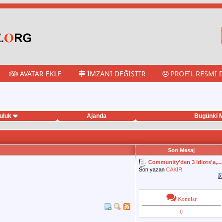
AVATAR EKLE
İMZANI DEĞIŞTIR
PROFIL RESMI 
uluk
Ajanda
Bugünki M
Son Mesaj
Community'den 3 Idiots'a,...
Son yazan
CAKIR
Konular
0