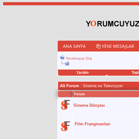
ANA SAYFA
YENI MESAJLAR
Yorumcuyuz.Org
Yardım
Topl
porno izle
twitter retweet hilesi
Alt Forum
: Sinema ve Televizyon
Forum
Sinema Dünyası
Film Frangmanları