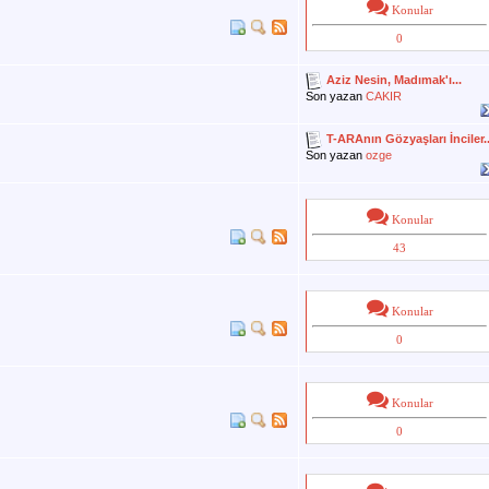
Konular
0
Aziz Nesin, Madımak'ı...
Son yazan
CAKIR
T-ARAnın Gözyaşları İnciler..
Son yazan
ozge
Konular
43
Konular
0
Konular
0