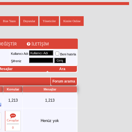
Bize Yazın
Duyurular
Yöneticiler
Kimler Online
DEĞIŞTIR
İLETIŞIM
Kullanıcı Adı
Beni hatırla
Şifreniz
esajlar
Ara
Forum arama
Konular
Mesajlar
1,213
1,213
Cevaplar
Henüz yok
0