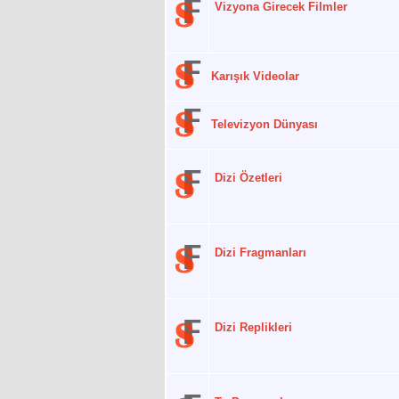
Vizyona Girecek Filmler
Karışık Videolar
Televizyon Dünyası
Dizi Özetleri
Dizi Fragmanları
Dizi Replikleri