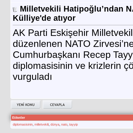
Milletvekili Hatipoğlu’ndan
Külliye'de atıyor
AK Parti Eskişehir Milletveki
düzenlenen NATO Zirvesi’ne i
Cumhurbaşkanı Recep Tayyip
diplomasisinin ve krizlerin 
vurguladı
Etiketler
diplomasisinin
,
milletvekili
,
dünya
,
nato
,
tayyip