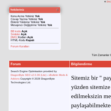
«
önc
Yetkileriniz
Konu Acma Yetkiniz
Yok
Cevap Yazma Yetkiniz
Yok
Eklenti Yükleme Yetkiniz
Yok
Mesajınızı Değiştirme Yetkiniz
Yok
BB kodu
Açık
Smileler
Açık
[IMG]
Kodları
Açık
HTML-Kodu
Kapalı
Forum Kuralları
Tüm Zamanlar 
Forum
Bilgilendirme
Search Engine Optimisation provided by
DragonByte SEO v2.0.36 (Lite)
-
vBulletin Mods &
Sitemiz bir " pay
Addons
Copyright © 2026 DragonByte
Technologies Ltd.
yüzden sitemize 
edilmeksizin me
paylaşabilmekted