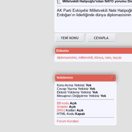
Milletvekili Hatipoğlu’ndan NATO yorumu Dün
AK Parti Eskişehir Milletvekili Nebi Hatipo
Erdoğan’ın liderliğinde dünya diplomasisinin
Etiketler
diplomasisinin
,
milletvekili
,
dünya
,
nato
,
tayyip
Yetkileriniz
Konu Acma Yetkiniz
Yok
Cevap Yazma Yetkiniz
Yok
Eklenti Yükleme Yetkiniz
Yok
Mesajınızı Değiştirme Yetkiniz
Yok
BB kodu
Açık
Smileler
Açık
[IMG]
Kodları
Açık
HTML-Kodu
Kapalı
Forum Kuralları