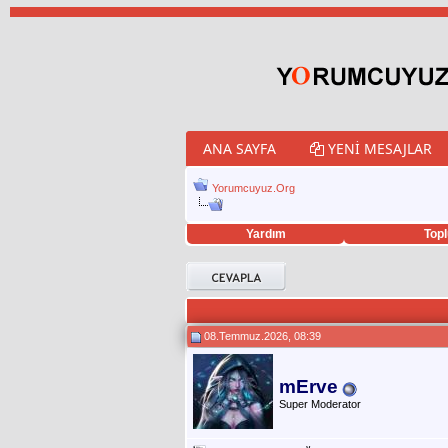
ANA SAYFA
YENI MESAJLAR
Yorumcuyuz.Org
Yardım
Topl
porno izle
twitter retweet hilesi
08.Temmuz.2026, 08:39
mErve
Super Moderator