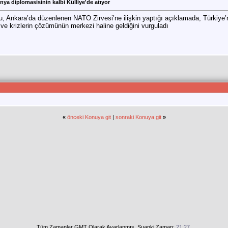
ya diplomasisinin kalbi Külliye'de atıyor
ğlu, Ankara’da düzenlenen NATO Zirvesi’ne ilişkin yaptığı açıklamada, Türki
 ve krizlerin çözümünün merkezi haline geldiğini vurguladı
«
önceki Konuya git
|
sonraki Konuya git
»
Tüm Zamanlar GMT Olarak Ayarlanmış. Şuanki Zaman:
21:27
.