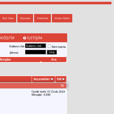
Bize Yazın
Duyurular
Yöneticiler
Kimler Online
DEĞIŞTIR
İLETIŞIM
Kullanıcı Adı
Beni hatırla
Şifreniz
esajlar
Ara
Seçenekler
Stil
#
1
Üyelik tarihi: 07.Ocak.2019
Mesajlar: 9,598