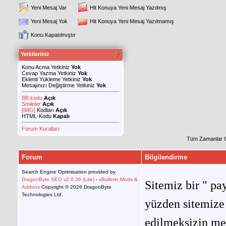
Yeni Mesaj Var
Hit Konuya Yeni Mesaj Yazılmış
Yeni Mesaj Yok
Hit Konuya Yeni Mesaj Yazılmamış
Konu Kapatılmıştır
Yetkileriniz
Konu Acma Yetkiniz
Yok
Cevap Yazma Yetkiniz
Yok
Eklenti Yükleme Yetkiniz
Yok
Mesajınızı Değiştirme Yetkiniz
Yok
BB kodu
Açık
Smileler
Açık
[IMG]
Kodları
Açık
HTML-Kodu
Kapalı
Forum Kuralları
Tüm Zamanlar 
Forum
Bilgilendirme
Search Engine Optimisation provided by
DragonByte SEO v2.0.36 (Lite)
-
vBulletin Mods &
Sitemiz bir " pay
Addons
Copyright © 2026 DragonByte
Technologies Ltd.
yüzden sitemize 
edilmeksizin me