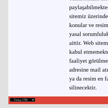
paylaşabilmekted
sitemiz üzerinde
konular ve resi
yasal sorumluluk
aittir. Web site
kabul etmemekted
faaliyet görülm
adresine mail at
ya da resim en f
silinecektir.