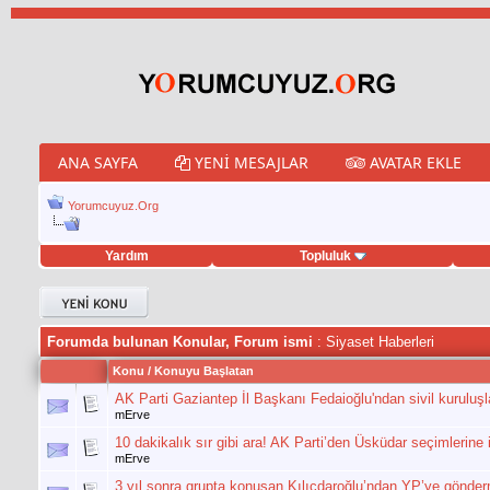
ANA SAYFA
YENI MESAJLAR
AVATAR EKLE
Yorumcuyuz.Org
Yardım
Topluluk
eet hilesi
Forumda bulunan Konular, Forum ismi
: Siyaset Haberleri
Konu
/
Konuyu Başlatan
AK Parti Gaziantep İl Başkanı Fedaioğlu'ndan sivil kuruluşl
mErve
10 dakikalık sır gibi ara! AK Parti’den Üsküdar seçimlerine i
mErve
3 yıl sonra grupta konuşan Kılıçdaroğlu’ndan YP’ye gönderme