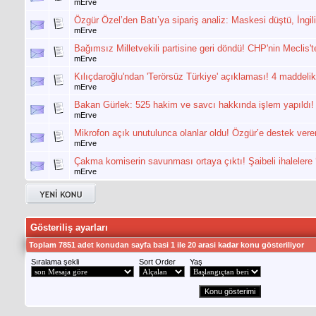
mErve
Özgür Özel’den Batı’ya sipariş analiz: Maskesi düştü, İngili
mErve
Bağımsız Milletvekili partisine geri döndü! CHP'nin Meclis'
mErve
Kılıçdaroğlu'ndan 'Terörsüz Türkiye' açıklaması! 4 maddeli
mErve
Bakan Gürlek: 525 hakim ve savcı hakkında işlem yapıldı!
mErve
Mikrofon açık unutulunca olanlar oldu! Özgür’e destek ver
mErve
Çakma komiserin savunması ortaya çıktı! Şaibeli ihalelere
mErve
Gösteriliş ayarları
Toplam 7851 adet konudan sayfa basi 1 ile 20 arasi kadar konu gösteriliyor
Sıralama şekli
Sort Order
Yaş