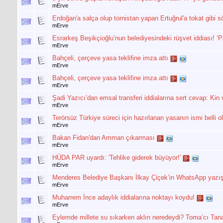
mErve
Erdoğan'a salça olup tornistan yapan Ertuğrul'a tokat gibi s
mErve
Esrarkeş Beşikçioğlu’nun belediyesindeki rüşvet iddiası! ‘
mErve
Bahçeli, çerçeve yasa teklifine imza attı
mErve
Bahçeli, çerçeve yasa teklifine imza attı
mErve
Şadi Yazıcı’dan emsal transferi iddialarına sert cevap: Kin 
mErve
Terörsüz Türkiye süreci için hazırlanan yasanın ismi belli o
mErve
Bakan Fidan'dan Amman çıkarması
mErve
HÜDA PAR uyardı: 'Tehlike giderek büyüyor!'
mErve
Menderes Belediye Başkanı İlkay Çiçek’in WhatsApp yazış
mErve
Muharrem İnce adaylık iddialarına noktayı koydu!
mErve
Eylemde millete su sıkarken aklın neredeydi? Toma’cı Tanal