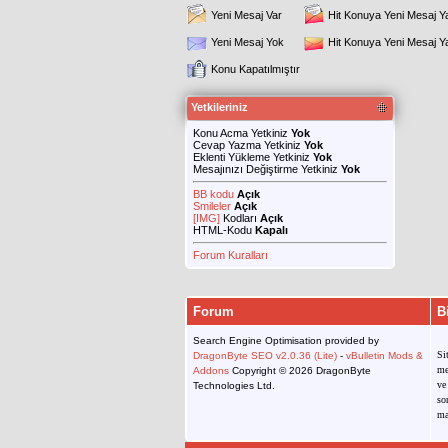
Yeni Mesaj Var
Hit Konuya Yeni Mesaj Y
Yeni Mesaj Yok
Hit Konuya Yeni Mesaj 
Konu Kapatılmıştır
Yetkileriniz
Konu Acma Yetkiniz
Yok
Cevap Yazma Yetkiniz
Yok
Eklenti Yükleme Yetkiniz
Yok
Mesajınızı Değiştirme Yetkiniz
Yok
BB kodu
Açık
Smileler
Açık
[IMG]
Kodları
Açık
HTML-Kodu
Kapalı
Forum Kuralları
Forum
B
Search Engine Optimisation provided by
Si
DragonByte SEO v2.0.36 (Lite)
-
vBulletin Mods &
me
Addons
Copyright © 2026 DragonByte
ve
Technologies Ltd.
so
ma