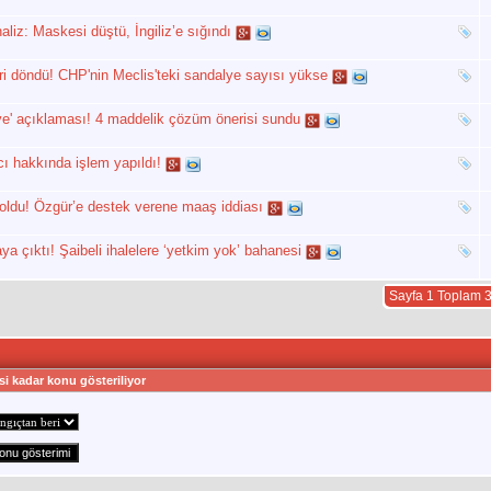
aliz: Maskesi düştü, İngiliz’e sığındı
eri döndü! CHP'nin Meclis'teki sandalye sayısı yükse
iye' açıklaması! 4 maddelik çözüm önerisi sundu
ı hakkında işlem yapıldı!
 oldu! Özgür’e destek verene maaş iddiası
 çıktı! Şaibeli ihalelere ‘yetkim yok’ bahanesi
Sayfa 1 Toplam 
si kadar konu gösteriliyor