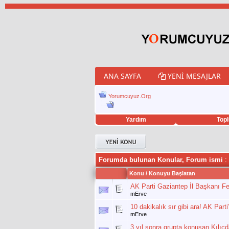
ANA SAYFA
YENI MESAJLAR
Yorumcuyuz.Org
Yardım
Topl
porno izle
twitter retweet hilesi
Forumda bulunan Konular, Forum ismi
: 
Konu
/
Konuyu Başlatan
AK Parti Gaziantep İl Başkanı Fed
mErve
10 dakikalık sır gibi ara! AK Part
mErve
3 yıl sonra grupta konuşan Kılıçd