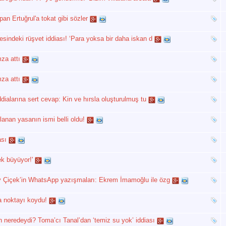
an Ertuğrul'a tokat gibi sözler
sindeki rüşvet iddiası! ‘Para yoksa bir daha iskan d
mza attı
mza attı
ddialarına sert cevap: Kin ve hırsla oluşturulmuş tu
lanan yasanın ismi belli oldu!
sı
k büyüyor!'
y Çiçek’in WhatsApp yazışmaları: Ekrem İmamoğlu ile özg
a noktayı koydu!
n neredeydi? Toma’cı Tanal’dan ‘temiz su yok’ iddiası