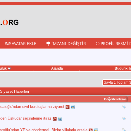
AVATAR EKLE
İMZANI DEĞIŞTIR
PROFIL RESMI 
uluk
Ajanda
Bugünki M
Sayfa 1 Toplam 
Siyaset Haberleri
Değerlendirme
aioğlu'ndan sivil kuruluşlarına ziyaret
i’den Üsküdar seçimlerine itiraz
aroğlu’ndan YP’ye gönderme! ‘Bizim villalarla arsala