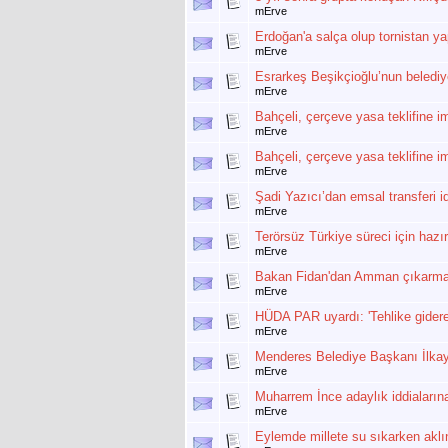
mErve
Erdoğan'a salça olup tornistan yap
mErve
Esrarkeş Beşikçioğlu’nun belediye
mErve
Bahçeli, çerçeve yasa teklifine i
mErve
Bahçeli, çerçeve yasa teklifine i
mErve
Şadi Yazıcı’dan emsal transferi i
mErve
Terörsüz Türkiye süreci için hazır
mErve
Bakan Fidan'dan Amman çıkarma
mErve
HÜDA PAR uyardı: 'Tehlike gidere
mErve
Menderes Belediye Başkanı İlka
mErve
Muharrem İnce adaylık iddiaların
mErve
Eylemde millete su sıkarken aklı