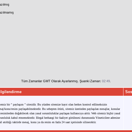
azılmış
Yazılmamış
Tüm Zamanlar GMT Olarak Ayarlanmış. Şuanki Zaman:
02:49
.
ilgilendirme
Sos
temiz bir " paylaşım " sitesidir. Bu yüzden sitemize kayıt olan herkes kontrol edilmeksizin
saj/konu/resim paylaşabilmektedir. Bu sebepten ötürü, sitemiz üzerinden paylaşılan mesajlar, konular
 resimlerden doğabilecek olan yasal sorumluluklar paylaşan kullanıcıya aittir. Web sitemiz hiçbir yasal
rumluluk kabul etmemektedir. Illegal herhangi bir faaliyet görülmesi durumunda Yöneticilere adresine
il atıldığı taktirde mesaj, konu ya da resim en fazla 24 saat içerisinde silinecektir.