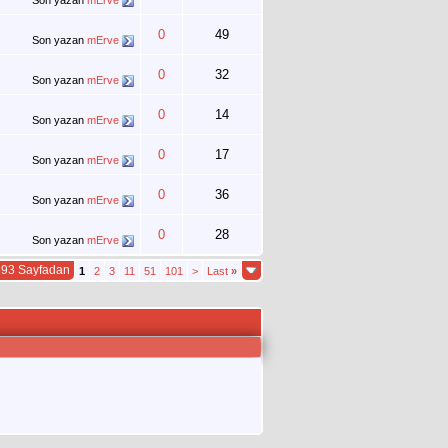
Son yazan
mErve
0
49
Son yazan
mErve
0
32
Son yazan
mErve
0
14
Son yazan
mErve
0
17
Son yazan
mErve
0
36
Son yazan
mErve
0
28
Son yazan
mErve
393 Sayfadan
1
2
3
11
51
101
>
Last
»