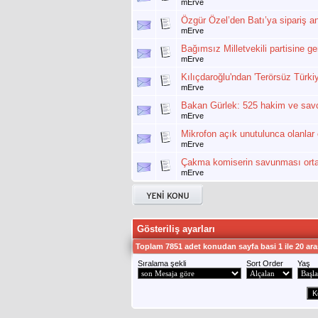
mErve
Özgür Özel’den Batı’ya sipariş an
mErve
Bağımsız Milletvekili partisine g
mErve
Kılıçdaroğlu'ndan 'Terörsüz Türk
mErve
Bakan Gürlek: 525 hakim ve savc
mErve
Mikrofon açık unutulunca olanlar
mErve
Çakma komiserin savunması ortaya
mErve
Gösteriliş ayarları
Toplam 7851 adet konudan sayfa basi 1 ile 20 ara
Sıralama şekli
Sort Order
Yaş