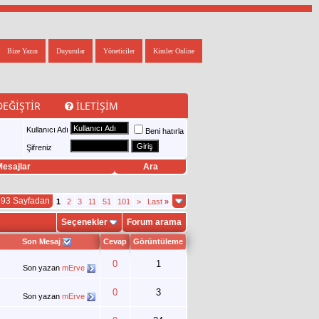
Bize Yazın
Duyurular
Yöneticiler
Kimler Online
DEĞIŞTIR
İLETIŞIM
Kullanıcı Adı
Beni hatırla
Şifreniz
esajlar
Ara
393 Sayfadan
1
2
3
11
51
101
>
Last
»
Seçenekler
Forum arama
Son Mesaj
Cevap
Görüntüleme
0
1
Son yazan
mErve
0
3
Son yazan
mErve