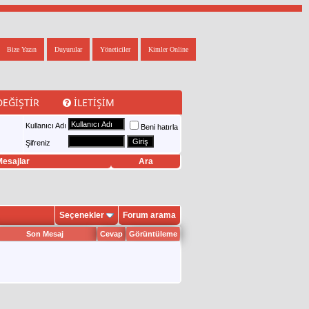
Bize Yazın
Duyurular
Yöneticiler
Kimler Online
DEĞIŞTIR
İLETIŞIM
Kullanıcı Adı
Beni hatırla
Şifreniz
esajlar
Ara
Seçenekler
Forum arama
Son Mesaj
Cevap
Görüntüleme