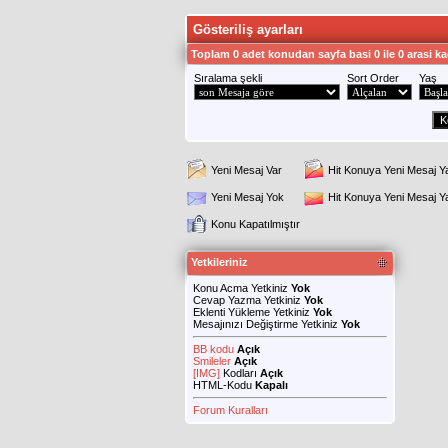
Gösteriliş ayarları
Toplam 0 adet konudan sayfa basi 0 ile 0 arasi ka
Sıralama şekli
Sort Order
Yaş
Yeni Mesaj Var
Hit Konuya Yeni Mesaj Y
Yeni Mesaj Yok
Hit Konuya Yeni Mesaj 
Konu Kapatılmıştır
Yetkileriniz
Konu Acma Yetkiniz
Yok
Cevap Yazma Yetkiniz
Yok
Eklenti Yükleme Yetkiniz
Yok
Mesajınızı Değiştirme Yetkiniz
Yok
BB kodu
Açık
Smileler
Açık
[IMG]
Kodları
Açık
HTML-Kodu
Kapalı
Forum Kuralları