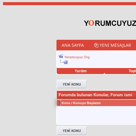
ANA SAYFA
YENI MESAJLAR
Yorumcuyuz.Org
Yardım
Topl
porno izle
twitter retweet hilesi
Forumda bulunan Konular, Forum ismi
:
Konu
/
Konuyu Başlatan