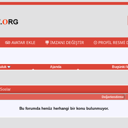
AVATAR EKLE
İMZANI DEĞIŞTIR
PROFIL RESMI 
uluk
Ajanda
Bugünki M
 Soslar
Değerlendirme
Bu forumda henüz herhangi bir konu bulunmuyor.