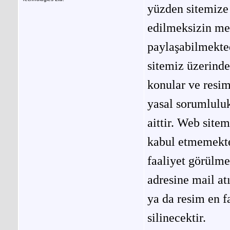
yüzden sitemize 
edilmeksizin me
paylaşabilmekted
sitemiz üzerinde
konular ve resi
yasal sorumluluk
aittir. Web site
kabul etmemekted
faaliyet görülm
adresine mail at
ya da resim en f
silinecektir.