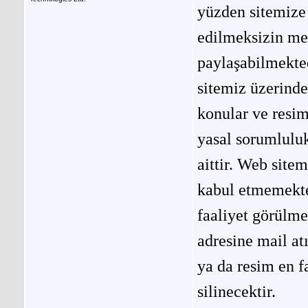
yüzden sitemize 
edilmeksizin me
paylaşabilmekted
sitemiz üzerinde
konular ve resi
yasal sorumluluk
aittir. Web site
kabul etmemekted
faaliyet görülm
adresine mail at
ya da resim en f
silinecektir.