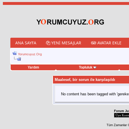
ANA SAYFA
YENI MESAJLAR
AVATAR EKLE
Yorumcuyuz.Org
Yardım
Topluluk
tweet hilesi
Maalesef, bir sorun ile karşılaşıldı
No content has been tagged with 'gereken
Forum J
Tüm Zamanlar 