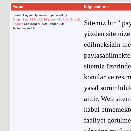
Forum
Bilgilendirme
Search Engine Optimisation provided by
DragonByte SEO v2.0.36 (Lite)
-
vBulletin Mods &
Sitemiz bir " pay
Addons
Copyright © 2026 DragonByte
Technologies Ltd.
yüzden sitemize 
edilmeksizin me
paylaşabilmekted
sitemiz üzerinde
konular ve resi
yasal sorumluluk
aittir. Web site
kabul etmemekted
faaliyet görülm
adresine mail at