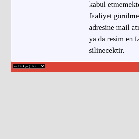
kabul etmemekted
faaliyet görülm
adresine mail at
ya da resim en f
silinecektir.