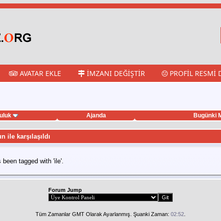
AVATAR EKLE
İMZANI DEĞIŞTIR
PROFIL RESMI 
uluk
Ajanda
Bugünki M
n ile karşılaşıldı
been tagged with 'ile'.
Forum Jump
Tüm Zamanlar GMT Olarak Ayarlanmış. Şuanki Zaman:
02:52
.