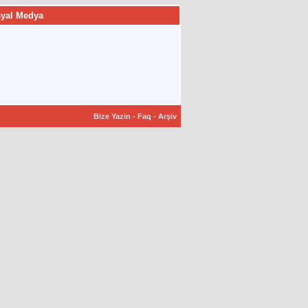
yal Medya
Bize Yazin
-
Faq
-
Arşiv