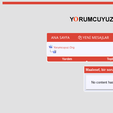
ANA SAYFA
YENI MESAJLAR
Yorumcuyuz.Org
Yardım
Topl
porno izle
twitter retweet hilesi
Maalesef, bir soru
No content has 