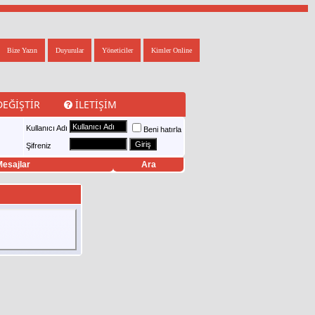
Bize Yazın
Duyurular
Yöneticiler
Kimler Online
DEĞIŞTIR
İLETIŞIM
Kullanıcı Adı
Beni hatırla
Şifreniz
esajlar
Ara