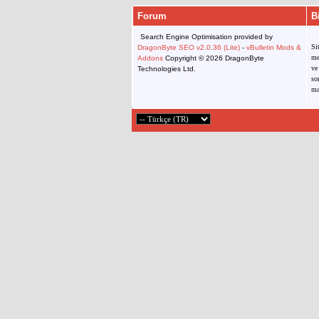
Forum
B
Search Engine Optimisation provided by
Si
DragonByte SEO v2.0.36 (Lite)
-
vBulletin Mods &
me
Addons
Copyright © 2026 DragonByte
ve
Technologies Ltd.
so
ma