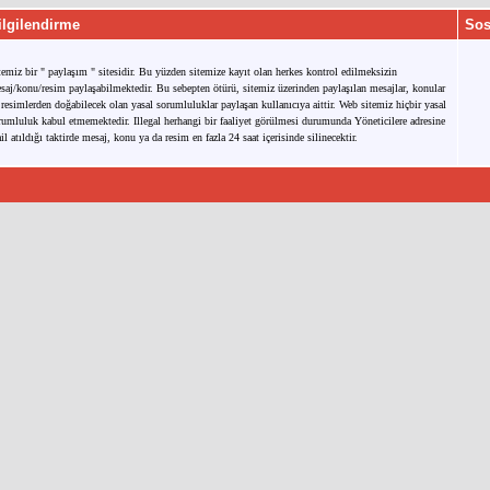
ilgilendirme
Sos
temiz bir " paylaşım " sitesidir. Bu yüzden sitemize kayıt olan herkes kontrol edilmeksizin
saj/konu/resim paylaşabilmektedir. Bu sebepten ötürü, sitemiz üzerinden paylaşılan mesajlar, konular
 resimlerden doğabilecek olan yasal sorumluluklar paylaşan kullanıcıya aittir. Web sitemiz hiçbir yasal
rumluluk kabul etmemektedir. Illegal herhangi bir faaliyet görülmesi durumunda Yöneticilere adresine
il atıldığı taktirde mesaj, konu ya da resim en fazla 24 saat içerisinde silinecektir.