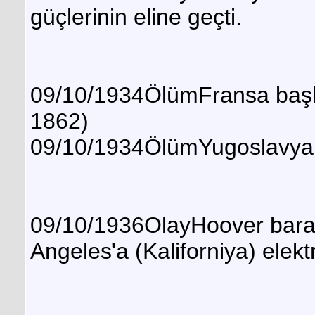
güçlerinin eline geçti.
09/10/1934ÖlümFransa başba
1862)
09/10/1934ÖlümYugoslavya kr
09/10/1936OlayHoover barajı
Angeles'a (Kaliforniya) elekt