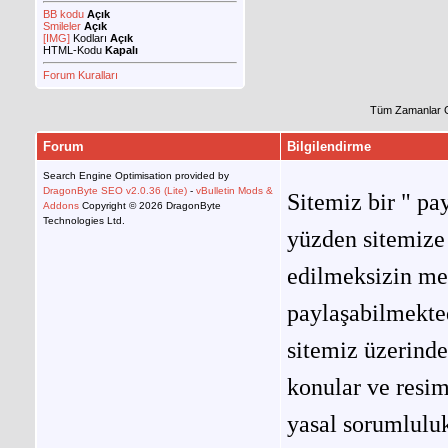
BB kodu
Açık
Smileler
Açık
[IMG]
Kodları
Açık
HTML-Kodu
Kapalı
Forum Kuralları
Tüm Zamanlar 
Forum
Bilgilendirme
Search Engine Optimisation provided by
DragonByte SEO v2.0.36 (Lite)
-
vBulletin Mods &
Sitemiz bir " pay
Addons
Copyright © 2026 DragonByte
Technologies Ltd.
yüzden sitemize 
edilmeksizin me
paylaşabilmekted
sitemiz üzerinde
konular ve resi
yasal sorumluluk