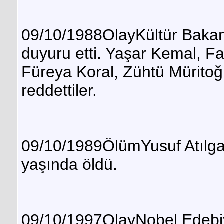
09/10/1988OlayKültür Bakanlığ
duyuru etti. Yaşar Kemal, F
Füreya Koral, Zühtü Müritoğ
reddettiler.
09/10/1989ÖlümYusuf Atılga
yaşında öldü.
09/10/1997OlayNobel Edebiy