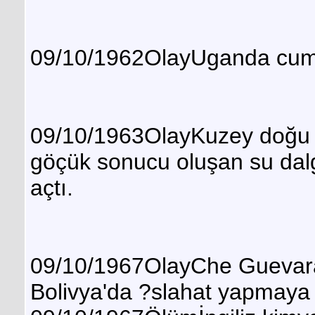
09/10/1962OlayUganda cumh
09/10/1963OlayKuzey doğu İ
göçük sonucu oluşan su dalg
açtı.
09/10/1967OlayChe Guevara,
Bolivya'da ?slahat yapmaya 