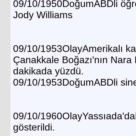
09/10/1950DoğumABDli öğre
Jody Williams
09/10/1953OlayAmerikalı ka
Çanakkale Boğazı'nın Nara B
dakikada yüzdü.
09/10/1953DoğumABDli sin
09/10/1960OlayYassıada'daki 
gösterildi.