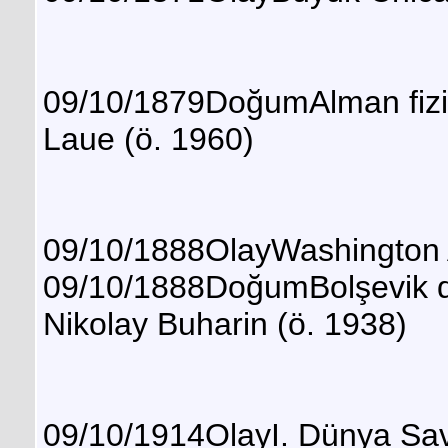
09/10/1879DoğumAlman fizik
Laue (ö. 1960)
09/10/1888OlayWashington A
09/10/1888DoğumBolşevik dev
Nikolay Buharin (ö. 1938)
09/10/1914OlayI. Dünya Sav