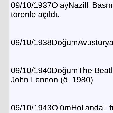
09/10/1937OlayNazilli Basma 
törenle açıldı.
09/10/1938DoğumAvusturyalı 
09/10/1940DoğumThe Beatles
John Lennon (ö. 1980)
09/10/1943ÖlümHollandalı fiz