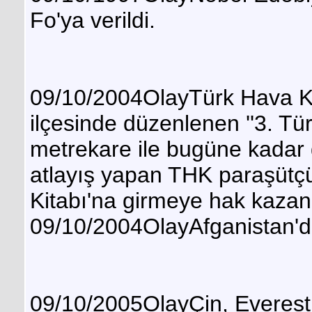
Fo'ya verildi.
09/10/2004OlayTürk Hava Ku
ilçesinde düzenlenen ''3. Tü
metrekare ile bugüne kadar
atlayış yapan THK paraşütç
Kitabı'na girmeye hak kazan
09/10/2004OlayAfganistan'da
09/10/2005OlayÇin, Everest 