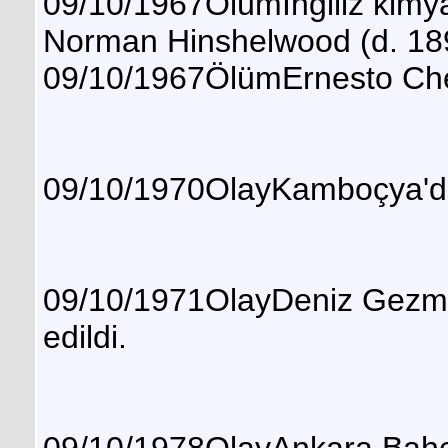
09/10/1967Ölümİngiliz kimya
Norman Hinshelwood (d. 18
09/10/1967ÖlümErnesto Che G
09/10/1970OlayKamboçya'da
09/10/1971OlayDeniz Gezm
edildi.
09/10/1978OlayAnkara Bahçeli