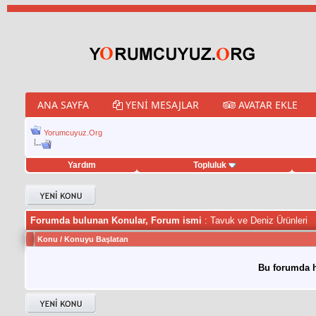
ANA SAYFA
YENI MESAJLAR
AVATAR EKLE
Yorumcuyuz.Org
Yardım
Topluluk
weet hilesi
Forumda bulunan Konular, Forum ismi
: Tavuk ve Deniz Ürünleri
Konu
/
Konuyu Başlatan
Bu forumda h