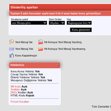
Gösteriliş ayarları
Toplam 0 adet konudan sayfa basi 0 ile 0 arasi kadar konu gösteriliyor
Sıralama şekli
Sort Order
Yaş
Yeni Mesaj Var
Hit Konuya Yeni Mesaj Yazılmış
Yeni Mesaj Yok
Hit Konuya Yeni Mesaj Yazılmamış
Konu Kapatılmıştır
Yetkileriniz
Konu Acma Yetkiniz
Yok
Cevap Yazma Yetkiniz
Yok
Eklenti Yükleme Yetkiniz
Yok
Mesajınızı Değiştirme Yetkiniz
Yok
BB kodu
Açık
Smileler
Açık
[IMG]
Kodları
Açık
HTML-Kodu
Kapalı
Forum Kuralları
Tüm Zamanlar 