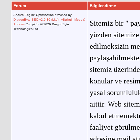
Forum
Bilgilendirme
Search Engine Optimisation provided by
DragonByte SEO v2.0.36 (Lite)
-
vBulletin Mods &
Sitemiz bir " pay
Addons
Copyright © 2026 DragonByte
Technologies Ltd.
yüzden sitemize 
edilmeksizin me
paylaşabilmekted
sitemiz üzerinde
konular ve resi
yasal sorumluluk
aittir. Web site
kabul etmemekted
faaliyet görülm
adresine mail at