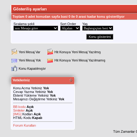
Gösteriliş ayarları
Toplam 0 adet konudan sayfa basi 0 ile 0 arasi kadar konu gösteriliyor
Sıralama şekli
Sort Order
Yaş
Yeni Mesaj Var
Hit Konuya Yeni Mesaj Yazılmış
Yeni Mesaj Yok
Hit Konuya Yeni Mesaj Yazılmamış
Konu Kapatılmıştır
Yetkileriniz
Konu Acma Yetkiniz
Yok
Cevap Yazma Yetkiniz
Yok
Eklenti Yükleme Yetkiniz
Yok
Mesajınızı Değiştirme Yetkiniz
Yok
BB kodu
Açık
Smileler
Açık
[IMG]
Kodları
Açık
HTML-Kodu
Kapalı
Forum Kuralları
Tüm Zamanlar 