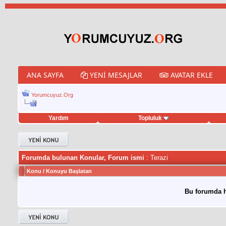
ANA SAYFA
YENI MESAJLAR
AVATAR EKLE
Yorumcuyuz.Org
Yardım
Topluluk
weet hilesi
Forumda bulunan Konular, Forum ismi
: Terazi
Konu
/
Konuyu Başlatan
Bu forumda h