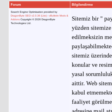
Forum
Bilgilendirme
Search Engine Optimisation provided by
DragonByte SEO v2.0.36 (Lite)
-
vBulletin Mods &
Sitemiz bir " pay
Addons
Copyright © 2026 DragonByte
Technologies Ltd.
yüzden sitemize 
edilmeksizin me
paylaşabilmekted
sitemiz üzerinde
konular ve resi
yasal sorumluluk
aittir. Web site
kabul etmemekted
faaliyet görülm
adresine mail at