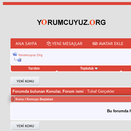
ANA SAYFA
YENI MESAJLAR
AVATAR EKLE
Yorumcuyuz.Org
Yardım
Topluluk
weet hilesi
Forumda bulunan Konular, Forum ismi
: Tuhaf Gerçekler
Konu
/
Konuyu Başlatan
Bu forumda h