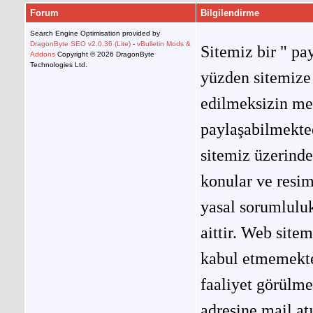
Forum
Bilgilendirme
Search Engine Optimisation provided by
DragonByte SEO v2.0.36 (Lite)
-
vBulletin Mods &
Sitemiz bir " pay
Addons
Copyright © 2026 DragonByte
Technologies Ltd.
yüzden sitemize 
edilmeksizin me
paylaşabilmekted
sitemiz üzerinde
konular ve resi
yasal sorumluluk
aittir. Web site
kabul etmemekted
faaliyet görülm
adresine mail at