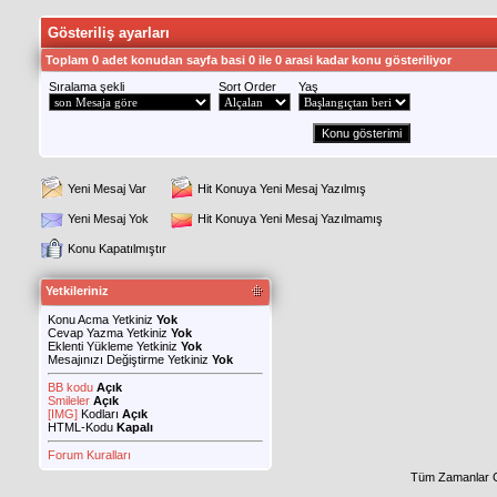
Gösteriliş ayarları
Toplam 0 adet konudan sayfa basi 0 ile 0 arasi kadar konu gösteriliyor
Sıralama şekli
Sort Order
Yaş
Yeni Mesaj Var
Hit Konuya Yeni Mesaj Yazılmış
Yeni Mesaj Yok
Hit Konuya Yeni Mesaj Yazılmamış
Konu Kapatılmıştır
Yetkileriniz
Konu Acma Yetkiniz
Yok
Cevap Yazma Yetkiniz
Yok
Eklenti Yükleme Yetkiniz
Yok
Mesajınızı Değiştirme Yetkiniz
Yok
BB kodu
Açık
Smileler
Açık
[IMG]
Kodları
Açık
HTML-Kodu
Kapalı
Forum Kuralları
Tüm Zamanlar 