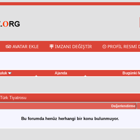
AVATAR EKLE
İMZANI DEĞIŞTIR
PROFIL RESMI 
uluk
Ajanda
Bugünki M
Türk Tiyatrosu
Değerlendirme
Bu forumda henüz herhangi bir konu bulunmuyor.