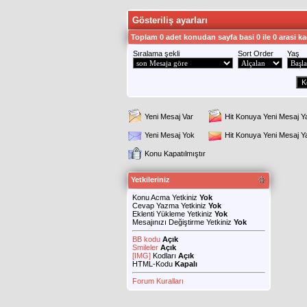
Gösteriliş ayarları
Toplam 0 adet konudan sayfa basi 0 ile 0 arasi ka
Sıralama şekli
Sort Order
Yaş
Yeni Mesaj Var
Hit Konuya Yeni Mesaj Y
Yeni Mesaj Yok
Hit Konuya Yeni Mesaj 
Konu Kapatılmıştır
Yetkileriniz
Konu Acma Yetkiniz
Yok
Cevap Yazma Yetkiniz
Yok
Eklenti Yükleme Yetkiniz
Yok
Mesajınızı Değiştirme Yetkiniz
Yok
BB kodu
Açık
Smileler
Açık
[IMG]
Kodları
Açık
HTML-Kodu
Kapalı
Forum Kuralları