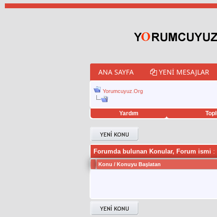
ANA SAYFA
YENI MESAJLAR
Yorumcuyuz.Org
Yardım
Topl
porno izle
twitter retweet hilesi
Forumda bulunan Konular, Forum ismi
: 
Konu
/
Konuyu Başlatan