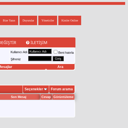
Bize Yazın
Duyurular
Yöneticiler
Kimler Online
DEĞIŞTIR
İLETIŞIM
Kullanıcı Adı
Beni hatırla
Şifreniz
esajlar
Ara
Seçenekler
Forum arama
Son Mesaj
Cevap
Görüntüleme