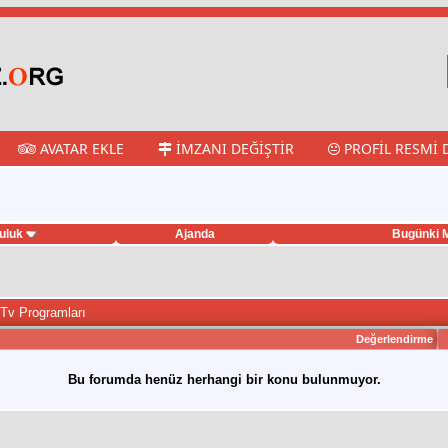
AVATAR EKLE
İMZANI DEĞIŞTIR
PROFIL RESMI 
uluk
Ajanda
Bugünki M
 Tv Programları
Değerlendirme
Bu forumda henüz herhangi bir konu bulunmuyor.