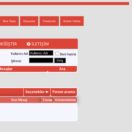
Bize Yazın
Duyurular
Yöneticiler
Kimler Online
DEĞIŞTIR
İLETIŞIM
Kullanıcı Adı
Beni hatırla
Şifreniz
esajlar
Ara
Seçenekler
Forum arama
Son Mesaj
Cevap
Görüntüleme