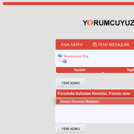
ANA SAYFA
YENI MESAJLAR
Yorumcuyuz.Org
Yardım
Topl
porno izle
twitter retweet hilesi
Forumda bulunan Konular, Forum ismi
:
Konu
/
Konuyu Başlatan