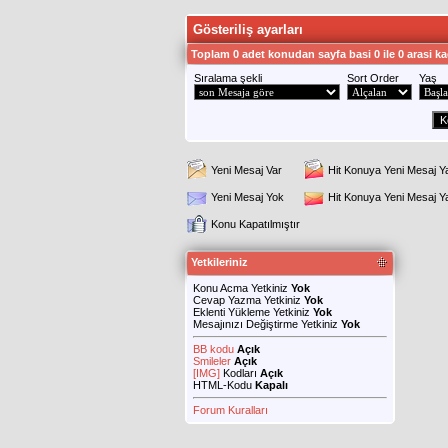
Gösteriliş ayarları
Toplam 0 adet konudan sayfa basi 0 ile 0 arasi ka
Sıralama şekli
Sort Order
Yaş
Yeni Mesaj Var
Hit Konuya Yeni Mesaj Y
Yeni Mesaj Yok
Hit Konuya Yeni Mesaj 
Konu Kapatılmıştır
Yetkileriniz
Konu Acma Yetkiniz
Yok
Cevap Yazma Yetkiniz
Yok
Eklenti Yükleme Yetkiniz
Yok
Mesajınızı Değiştirme Yetkiniz
Yok
BB kodu
Açık
Smileler
Açık
[IMG]
Kodları
Açık
HTML-Kodu
Kapalı
Forum Kuralları